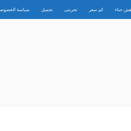
قش حناء
كم سعر
تجربتى
تجميل
سياسة الخصوصي