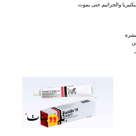
كتيريا والجراثيم حتى يموت
بشرة
ن