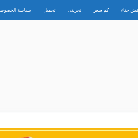
قش حناء
كم سعر
تجربتى
تجميل
سياسة الخصوصي