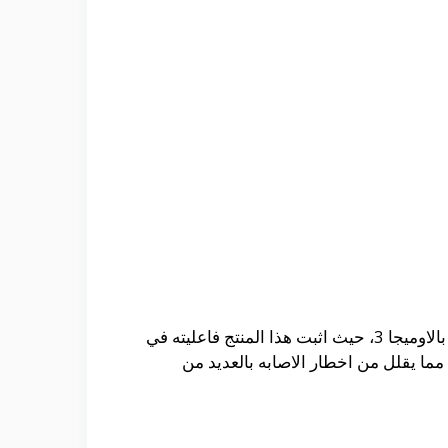
تعتبر كبسولات كلوسيز من احد اشهر المكملات الغذائيه التي تعتمد في تركيبها علي خلاصه زيت كبد الحوت الغني بالاوميجا 3، حيث اثبت هذا المنتج فاعليته في
مما يقلل من اخطار الاصابه بالعديد من