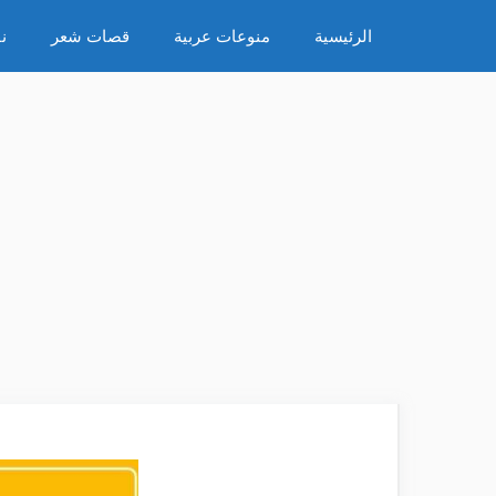
نتقل
الرئيسية
منوعات عربية
قصات شعر
ن
لى
لمحتوى