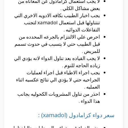
لا يجب استعمال كزامادول عن المعاناه من
بعض مشاكل الكلي .
يجب اخبار الطبيب بكافه الادويه الاخري التي
تنتناولها قبل استعمال xamadol لتجنب
التفاعلات الدوائيه .
احرص علي الالنتزام بالجرعه المحدده من
قبل الطبيب حتي لا يتسبب في حدوث تسمم
للمريض .
لا يجب القياده بعد تناول الدواء لانه يؤدي الي
زياده الحاجه للنوم .
يجب اجراء الاطياء قبل اجراء لعمليات
الجراحيه حتي لا يؤدي الي نتائج عكسيه اثناء
العمليه .
احذر من تناول المشروبات الكحوليه بجانب
هذا الدواء .
سعر دواء كزامادول (xamadol) :
يعتبر الدواء غير متوافر بالصيدليات حاليا نظرا