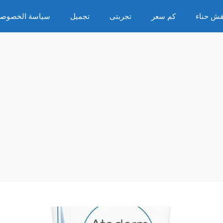
قش حناء
كم سعر
تجربتى
تجميل
سياسة الخصوصي