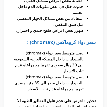
الاصابه ببعض اعراض مشاكل الكلي .
حدوث خلل في بعض مكونات الدم داخل
الجسم .
المعاناه من بعض مشاكل الجهاز التنفسي
مثل ضيق التنفس .
ظهور بعض اعراض طفح جلدي و احمرار .
سعر دواء كروماكس (chromax) :
يصل متوسط سعر دواء (chromax)
بالصيدليات داخل المملكه العربيه السعوديه
الي 30 ريال سعودي تقريبا مع مراعاه عدم
ثبات الاسعار .
يصل متوسط سعر دواء (chromax)
بالصيدليات داخل مصر الي 85 جنيه مصري
تقريبا مع مراعاه عدم ثبات الاسعار .
تحذير : احرص علي عدم تناول العقاقير الطبيه الا
تحت اشراف الطبيب لتجنب مضاعفاتها الخطره .