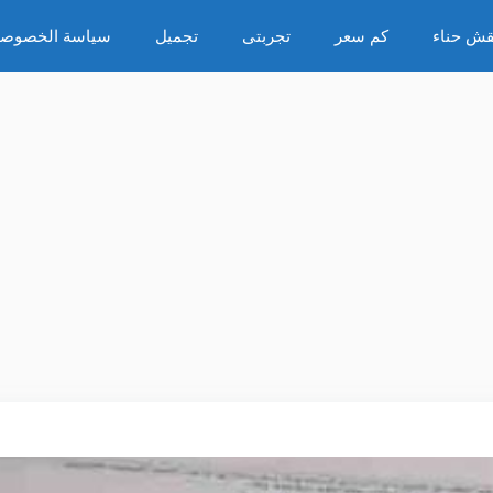
قش حناء
كم سعر
تجربتى
تجميل
سياسة الخصوصي