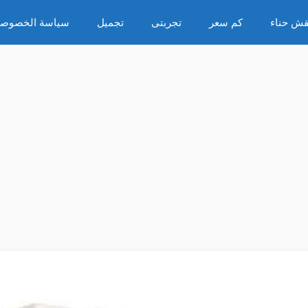
قش حناء
كم سعر
تجربتى
تجميل
سياسة الخصوصي