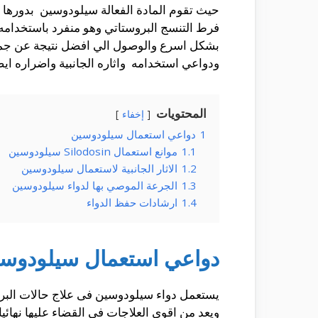
حيث تقوم المادة الفعالة سيلودوسين بدورها ف
فرط التنسج البروستاتي وهو منفرد باستخدامه 
بشكل اسرع والوصول الي افضل نتيجة عن جميع
ودواعي استخدامه واثاره الجانبية واضراره ايضا
المحتويات
إخفاء
1
دواعي استعمال سيلودوسين
1.1
موانع استعمال Silodosin سيلودوسين
1.2
الاثار الجانبية لاستعمال سيلودوسين
1.3
الجرعة الموصي بها لدواء سيلودوسين
1.4
ارشادات حفظ الدواء
دواعي استعمال سيلودوس
يستعمل دواء سيلودوسين فى علاج حالات البروست
ويعد من اقوي العلاجات فى القضاء عليها نهائيا 