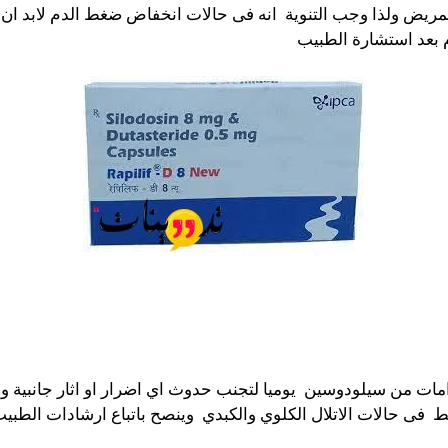
ض ولذا وجب التنوية انه فى حالات انخفاض ضغط الدم لابد ان ي
 بعد استشارة الطبيب
منة للاستخدام اليومي هل 8 ميللجرامات من سيلودوسين يوميا لتجنب حدوث اي اضرار او
ما يعادل 4 ميللجرامات فقط فى حالات الاتلال الكلوي والكبدي وينصح باتباع ارشا