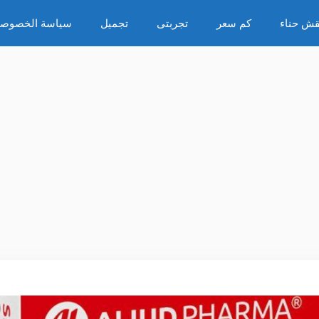
قش حناء
كم سعر
تجربتى
تجميل
سياسة الخصوصي