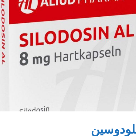
لودوسين