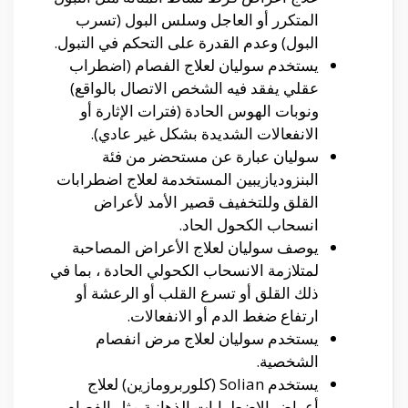
المتكرر أو العاجل وسلس البول (تسرب
البول) وعدم القدرة على التحكم في التبول.
يستخدم سوليان لعلاج الفصام (اضطراب
عقلي يفقد فيه الشخص الاتصال بالواقع)
ونوبات الهوس الحادة (فترات الإثارة أو
الانفعالات الشديدة بشكل غير عادي).
سوليان عبارة عن مستحضر من فئة
البنزوديازيبين المستخدمة لعلاج اضطرابات
القلق وللتخفيف قصير الأمد لأعراض
انسحاب الكحول الحاد.
يوصف سوليان لعلاج الأعراض المصاحبة
لمتلازمة الانسحاب الكحولي الحادة ، بما في
ذلك القلق أو تسرع القلب أو الرعشة أو
ارتفاع ضغط الدم أو الانفعالات.
يستخدم سوليان لعلاج مرض انفصام
الشخصية.
يستخدم Solian (كلوربرومازين) لعلاج
أعراض الاضطرابات الذهانية مثل الفصام