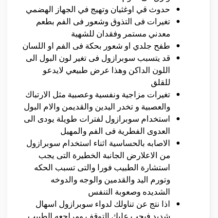
حدوث قي اوغثيان وتهيج في الجهاز الهضمي
تغيرات فى التذوق وشعور فى الفم بطعم
معدني مستمر وفقدان للشهية
طفح جلدي او شعور بحكة فى الفم او اللسان
قد يتسبب سوبرازول فى تغير لون البول الى
اللون الداكن وهذا عرض طبيعي لايدعو
للقلق
تغيرات مزاجية ونفسية وعصبية مثل الارتباك
والعصبية و تخدر اليدين والقديمن والام البول
استخدام سوبرازول لفترات طويلة يودى الى
العدوى الفطرية فى الفم والمهيل
الاصابه بالحساسية اثناء استخدام سوبرازول
من الاعلارض الجانبة الخطيرة التى يجب
استشارة الطبيب فورا والتى تسبب الحكه
وتورم اليد والقدمين والوجه والدوخه
الشديده وصعوبة التنفس
اذا نتج عن تناولك لدواء سوبرازول اسهال
شديد فيجب عليك التوقف ومراجعه الطبيب