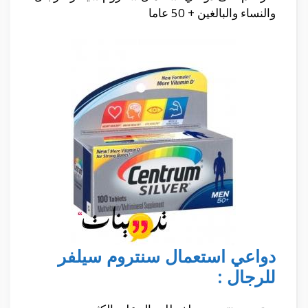
والنساء والبالغين + 50 عاما
دواعي استعمال سنتروم سيلفر
للرجال :