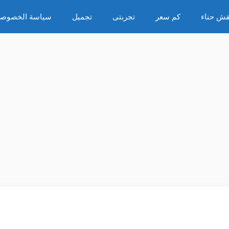
قش حناء
كم سعر
تجربتى
تجميل
سياسة الخصوصي