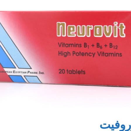
روفيت