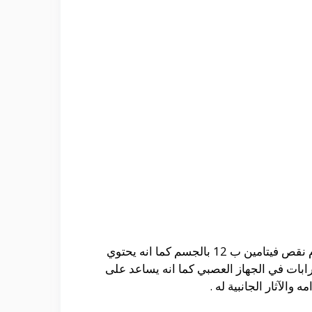
يستخدم دواء نيوروفيت لعلاج التهاب الاعصاب و ذلك لانه يحتوي على مادة السيانوكوبالامين التي تساعد على عدم نقص فيتامين ب 12 بالجسم كما انه يحتوي
عد على الحد من حدوث بعض الاضطرابات في الجهاز العصبي كما انه يساعد على
الآثار الجانبية له .