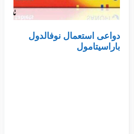
دواعى استعمال نوفالدول
باراسيتامول