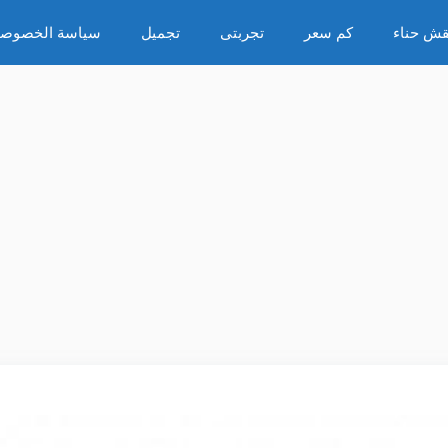
قش حناء
كم سعر
تجربتى
تجميل
سياسة الخصوصي