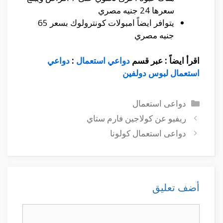
سعرها 24 جنيه مصري
يتوافر ايضاً امبولات كونترولوك بسعر 65
جنيه مصري
اقرأ ايضاً : عبر قسم
دواعي استعمال
:
دواعي
استعمال لبوس دولفين
التصنيفات
دواعى استعمال
ريفيو عن كولاجين فارم ستاي
دواعى استعمال كولونا
أضف تعليق
تعليق