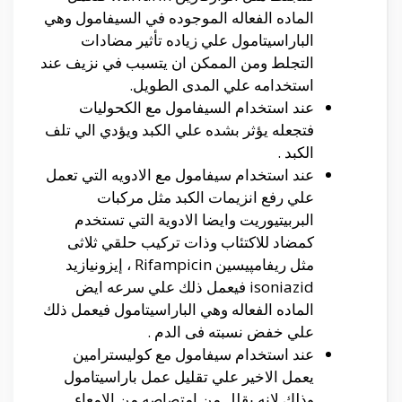
الماده الفعاله الموجوده في السيفامول وهي
الباراسيتامول علي زياده تأثير مضادات
التجلط ومن الممكن ان يتسبب في نزيف عند
استخدامه علي المدى الطويل.
عند استخدام السيفامول مع الكحوليات
فتجعله يؤثر بشده علي الكبد ويؤدي الي تلف
الكبد .
عند استخدام سيفامول مع الادويه التي تعمل
علي رفع انزيمات الكبد مثل مركبات
البربيتيوريت وايضا الادوية التي تستخدم
كمضاد للاكتئاب وذات تركيب حلقي ثلاثى
مثل ريفامپيسين Rifampicin ، إيزونيازيد
isoniazid فيعمل ذلك علي سرعه ايض
الماده الفعاله وهي الباراسيتامول فيعمل ذلك
علي خفض نسبته فى الدم .
عند استخدام سيفامول مع كوليسترامين
يعمل الاخير علي تقليل عمل باراسيتامول
وذلك لانه يقلل من امتصاصه من الامعاء .