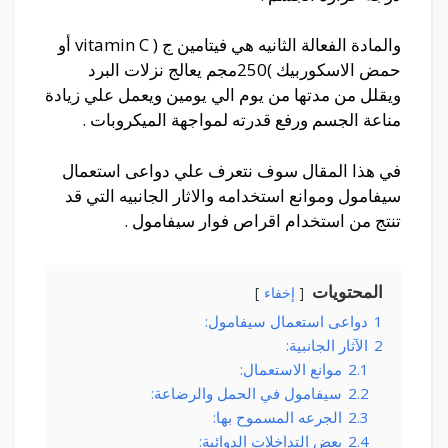
والمادة الفعالة الثانيه هي فيتامين ج ( vitamin C أو
حمض الاسكوربيك )250مجم يعالج نزلات البرد
ويقلل من مدتها من يوم الي يومين ويعمل علي زيادة
مناعة الجسم ورفع قدرته لمواجهة الميكروبات .
في هذا المقال سوف نتعرف علي دواعى استعمال
سيفامول وموانع استخدامه والاثار الجانبيه التي قد
تنتج من استخدام اقراص فوار سيفامول .
المحتويات
إخفاء
1
دواعى استعمال سيفامول:
2
الآثار الجانبية:
2.1
موانع الاستعمال:
2.2
سيفامول في الحمل والرضاعة:
2.3
الجرعه المسموح بها:
2.4
بعض التداخلات الدوائية: