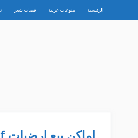
نتقل
الرئيسية
منوعات عربية
قصات شعر
ن
لى
لمحتوى
اماكن بيع ارضيات hdf فى مصر