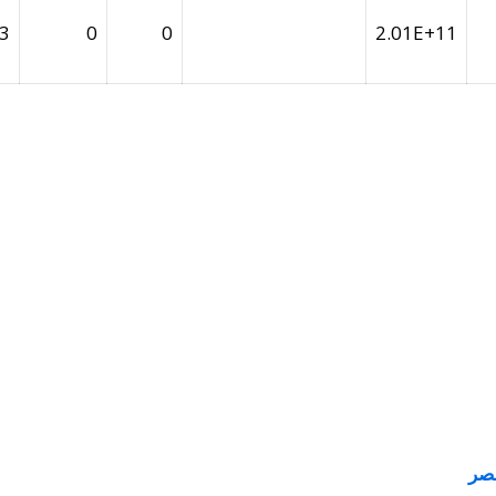
3
0
0
2.01E+11