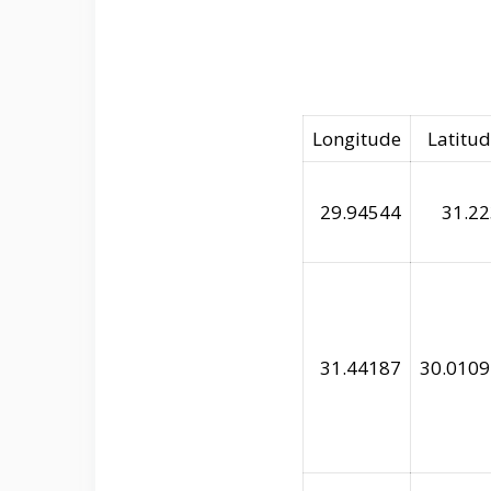
Longitude
Latitu
29.94544
31.22
31.44187
30.0109