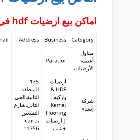
اماكن بيع ارضيات hdf فى مصر
mail
Address
Business
Category
مقاول
أغطية
Parador
الأرضيات
ارضيات
135
HDF &
المنطقة
باركيه |
الثانية,الحي
شركة
Kemet
الثاني,شارع
إنشاء
Flooring
التسعين
| ارضيات
cairo،
خشب
11756