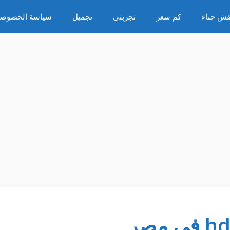
قش حناء
كم سعر
تجربتى
تجميل
سياسة الخصوصي