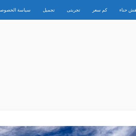
قش حناء
كم سعر
تجربتى
تجميل
سياسة الخصوصي