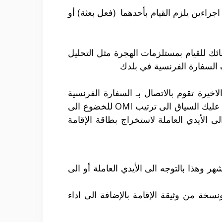
 الأصلي لهذا سوف يكون هناك اجراءين يلزم القيام بأحدهما (فعل بعثة) أو
ة سوف تقوم باستدعائك للقيام بمستلزمات الهجرة مثل التحليل
 السفارة الفرنسية في بلدك
موالي OMI الموجودة في باريس ، تلك الاخيرة تقوم بالاتصال بـ السفارة الفرنسية
الموجودة في بلدك لتسلمك تأشيرة واقامة طويلة وعقد عمل ايضا ، إلا أن نحو وصولك الى فرنسا ، يوجد عليك السياق الى ترتيب OMI للخضوع الى
 الأيدي العاملة لاستخراج بطاقة الإقامة
وهذا بالتوجه الى الأيدي العاملة أو الى
خة من وثيقة الإقامة بالإضافة الى اداء