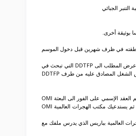
التنبر الجبائي
سا بوثيقة أخرى.
لعمل الذي يريد أن يشغلك كعامل موسمي أن يودع عرض العمل عند ANPE في منطقته في ظرف شهرين قبل دخول الموسم
تقوم ANPE بالبحث في ما اذا كانت كل امكانية التوظيف داخل فرنسا قد تمت دراستها ، عقب هذا تبعث عرض المطلب الى DDTFP التي تبحث في
ما اذا كانت كل شروط العقد حاضرة مثل العمل والأجر والسكن أو الإستضافة ومدة العقد .ثم يحال عرض الشغل المصادق عليه من طرف DDTFP
المواطنيين المغاربة والتونسيون والتركيون … وكل مواطني الدول التي تبقى فيها بعثة OMI بامكانهم تقديم العقد الإسمي على الفور الى البعثة OMI
والعقد الأسمي هو عندما يكون رب العمل يعرفك قبل أن يطلب باستقدامك حيث يوضح اسمك في العقد ثم يستدعيك مكتب الهجرات العالمية OMI
المركزية لمكتب الهجرات العالمية بباريس الذي يدرس ملفك مع