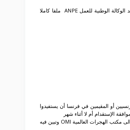
يتقدم الراغب في العمل الى مديرية العمل والتكوين المهني DDTFP لسحب نموذج الاستقدام ويودع عند الوكالة الوطنية للعمل ANPE ملفا كاملا
ون عرض العمل ذلك حاضر في اهتمامات ANPE حيث يمكن للفرنسيين أو المقيمين في فرنسا أن يستفيدوا
في حال تم رفض المطلب يتم اخبار رب العمل بذلك الرفض أما اذا تم موافقة المطلب فإن الملف يحال الى مكتب الهجرات العالمية OMI وتبين فيه