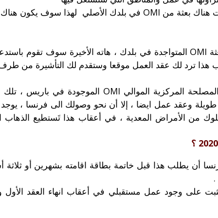
عندما يقبل ملفك، ستوظف باستثناء إذا كانت هناك بعثة من OMI في بلدك
يتم أرسل ملفك من طرف DDTFP الى بعثة OMI المتواجدة في بلدك ، هاته الأخير
ب هذا ترد لك عقد العمل موقعا وستقدم لك التأشيرة من طرف
مصلحة DDTFP تقوم بارسال ملفك الى المصلحة المركزية ال
وك من الأمراض المعدية ، في أعقاب هذا تَستطيع الذهاب الى
أن يطلب هذا قبل خاتمة بطاقة اقامته بشهرين أو ثلاثة أشهر 
.
بت على وجود عمل مستقبلي في أعقاب انهاء العقد الأول ونس