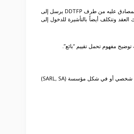
ذلك الاجراء يرتبط بالبلدان التي يبقى فيها مكتب الهجرات العالمية (المغرب، بولونيا، تونس ، تركيا). العقد المصادق عليه من طرف DDTFP يرسل إلى
العقد وتتكلف أيضاً بالتأشيرة للدخول إلى
توضيح مفهوم تحمل تقييم “بائع”.
مواطني الجزائر، أندور، موناكو وسويسرا.لا تتشابه أعمال مزاولة نشاط تجاري، صناعي أو مقاولاتي باسم شخصي أو في شكل مؤسسة (SARL, SA)