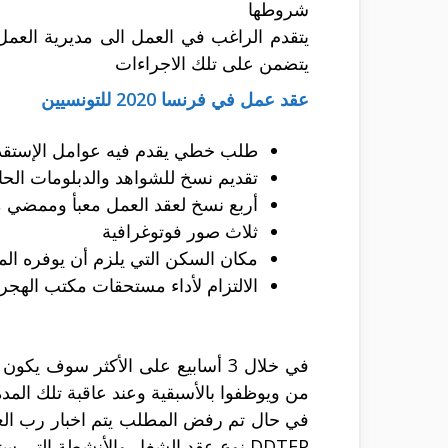
شروطها
يتضمن على تلك الاجراءات
عقد عمل في فرنسا 2020 للتونسيين
طلب خطي يقدم فيه عوامل الإستقد
تقديم نسخ للشواهد والدبلومات الح
أربع نسخ لعقد العمل معبأ وممض
ثلاث صور فوتوغرافية
مكان السكن التي يلزم أن يوفره ال
الالتزام لأداء مستحقات مكتب الهجرا
من ويوظفوا بالأسبقية وعند عاقبة تلك المدة تحيل ANPE الملف الى DDTFP التي يوجد لها المرسوم في موافقة الإستقد
DDTFP نوع عقد الشغل والأنشطة التي ستزاولها في عمل والمناطق التي ستشتغل فيها