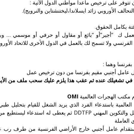
 تتوفر على ترخيص ماعدا مواطني الدول الآتية :
تحالف الأوروبي زائد ايسلاندا،ليختنشتاين والنرويج).
قتة بكامل الحقوق.
 بالعمل ك “أجير”أو “بائع أو مقاول أو حرفي أو موسمي …
الفرنسي ولا تسمح لك بالعمل في الدول الأخرى للاتحاد الأورو
فرنسا وهما :
يل عامل أجنبي مقيم بفرنسا من دون ترخيص عمل
ي تشغيلك عنده ثم عقب هذا يلزم عليك سحب ملف من الأيدي 
 مكتب الهجرات العالمية
OMI
عالمية باستدعاء الفرد الذي يريد الشغل للقيام بتحليل ط
مصادق عليه من طرف مديرية قسم الشغل والتكوين المهني DTFP
العاملة
ستقدام عامل أجنبي خارج الأراضي الفرنسية من طرف رب 