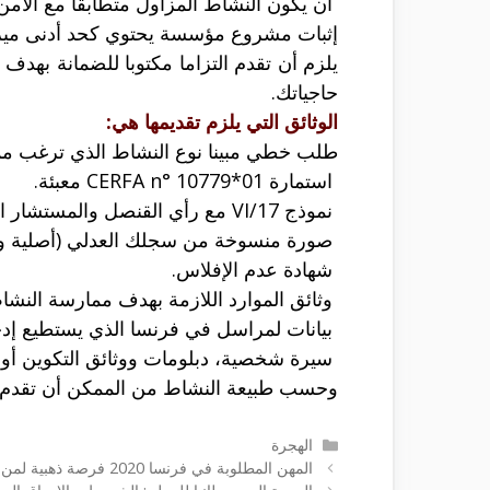
أن يكون النشاط المزاول متطابقا مع الأمن 
إثبات مشروع مؤسسة يحتوي كحد أدنى ميزان
يلزم أن تقدم التزاما مكتوبا للضمانة بهد
حاجياتك.
الوثائق التي يلزم تقديمها هي:
طلب خطي مبينا نوع النشاط الذي ترغب مما
استمارة CERFA n° 10779*01 معبئة.
نموذج 17/VI مع رأي القنصل والمستشار التجاري (3 نسخ) مؤرخ وممضي.
صورة منسوخة من سجلك العدلي (أصلية وت
شهادة عدم الإفلاس.
وثائق الموارد اللازمة بهدف ممارسة النشا
بيانات لمراسل في فرنسا الذي يستطيع إدخار 
سيرة شخصية، دبلومات ووثائق التكوين أو ال
وحسب طبيعة النشاط من الممكن أن تقدم
التصنيفات
الهجرة
المهن المطلوبة في فرنسا 2020 فرصة ذهبية لمن يريد الهجرة لفرنسا للعمل