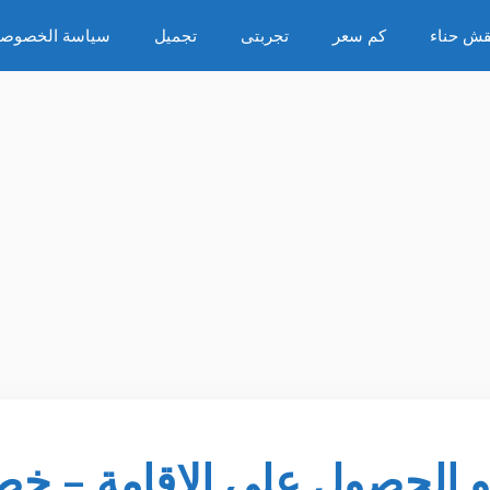
قش حناء
كم سعر
تجربتى
تجميل
سياسة الخصوصي
 و الحصول على الاقامة – خ