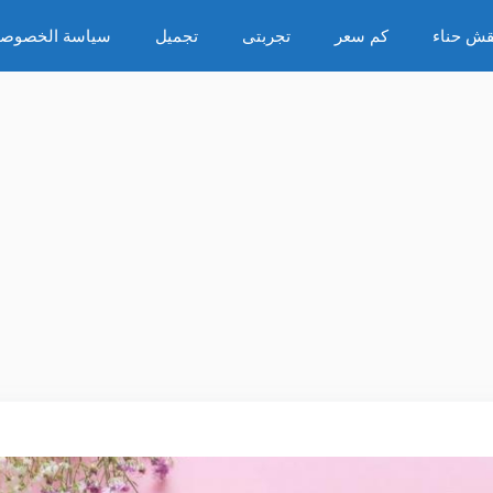
قش حناء
كم سعر
تجربتى
تجميل
سياسة الخصوصي