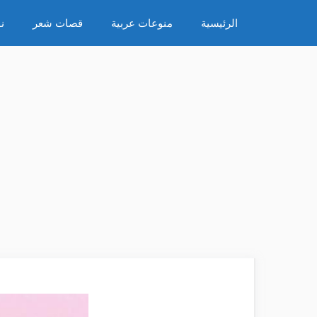
نتقل
الرئيسية
منوعات عربية
قصات شعر
ن
لى
لمحتوى