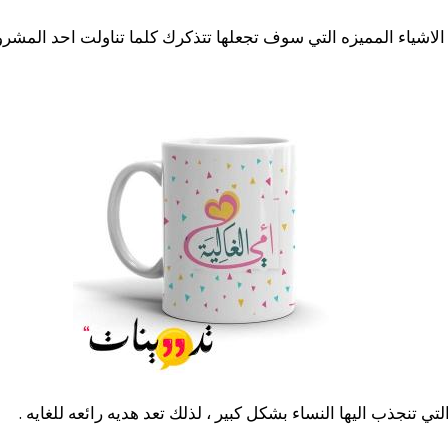
لاشياء المميزه التي سوف تجعلها تتذكرك كلما تناولت احد المشرو
تي تنجذب اليها النساء بشكل كبير ، لذلك تعد هديه رائعه للغايه .