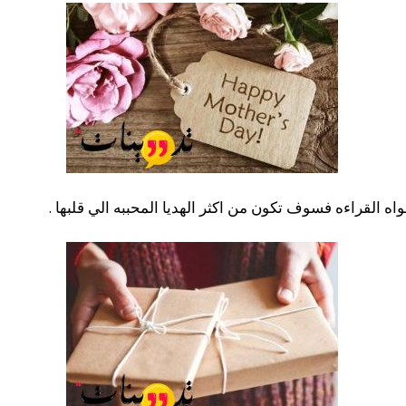
اه القراءه فسوف تكون من اكثر الهديا المحببه الي قلبها .