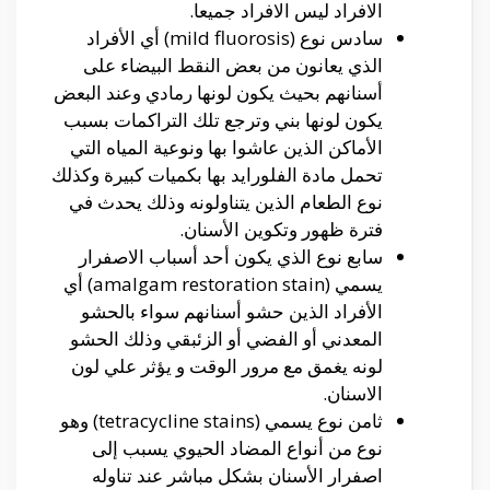
الافراد ليس الافراد جميعا.
سادس نوع (mild fluorosis)
أي
الأفراد
الذي يعانون من بعض النقط البيضاء
على
أسنانهم بحيث
يكون لونها رمادي وعند البعض
يكون لونها بني وترجع تلك
التراكمات
بسبب
الأماكن
الذين عاشوا بها ونوعية المياه التي
تحمل مادة الفلورايد بها بكميات كبيرة
وكذلك
نوع الطعام
الذين يتناولونه
وذلك
يحدث في
فترة ظهور
وتكوين
الأسنان.
سابع نوع الذي يكون
أحد
أسباب
الاصفرار
يسمي (amalgam restoration stain)
أي
الأفراد
الذين حشو
أسنانهم
سواء بالحشو
المعدني
أو
الفضي
أو
الزئبقي
وذلك الحشو
لونه يغمق مع مرور الوقت و يؤثر علي لون
الاسنان.
ثامن نوع يسمي (tetracycline stains)
وهو
نوع من
أنواع
المضاد الحيوي يسبب
إلى
اصفرار
الأسنان
بشكل مباشر عند تناوله