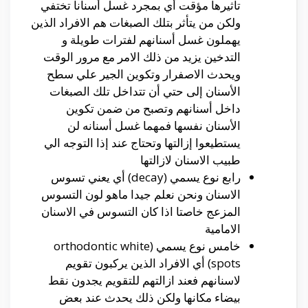
تأثيرها مؤقت
أي
بمجرد غسل
أسنانا
تختفي
ولكن من يتأثر بتلك الصبغات هم الافراد الذين
يهملون غسل
أسنانهم
لفترات طويلة
و
التدخين يزيد من ذلك الامر
مع مرور الوقت
ويحدث الاصفرار
وتكوين
الجير علي سطح
الأسنان
إلى حتي
أن
تتداخل تلك الصبغات
داخل
أسنانهم
وتصبح
من
ضمن تكوين
الأسنان
نفسها فمهما غسل
أسنانه
لن
يستطيعوا
إزالتها
وتحتاج عند
إذا
التوجه الي
طبيب الاسنان لازالتها
رابع نوع يسمي (decay)
أي
يعني تسوس
الاسنان
ونحن
نعلم جيدا ماهو لون التسوس
المزعج خاصتا اذا كان التسوس في الاسنان
الامامية
خامس نوع يسمي (orthodontic white
spots)
أي
الافراد الذين يركبون تقويم
لاسنانهم فعند ازالتهم للتقويم يجدون نقط
بيضاء مكانها ولكن ذلك يحدث عند بعض