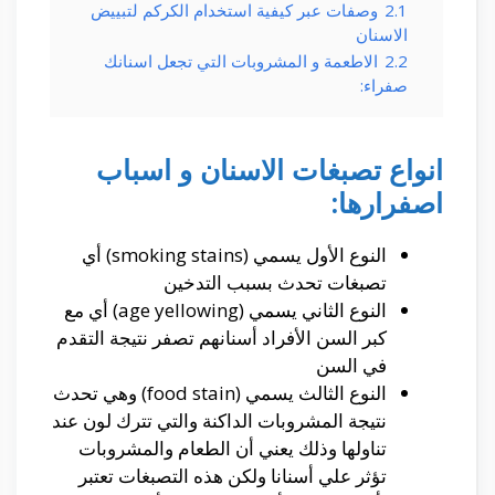
2.1
وصفات عبر كيفية استخدام الكركم لتبييض
الاسنان
2.2
الاطعمة و المشروبات التي تجعل اسنانك
صفراء:
انواع تصبغات الاسنان و اسباب
اصفرارها:
النوع
الأول
يسمي (smoking stains)
أي
تصبغات تحدث بسبب التدخين
النوع الثاني يسمي (age yellowing)
أي
مع
كبر السن
الأفراد
أسنانهم
تصفر نتيجة
التقدم
في السن
النوع الثالث يسمي (food stain) وهي تحدث
نتيجة المشروبات الداكنة و
التي تترك لون عند
تناولها وذلك يعني
أن
الطعام
والمشروبات
تؤثر علي
أسنانا
ولكن هذه التصبغات تعتبر