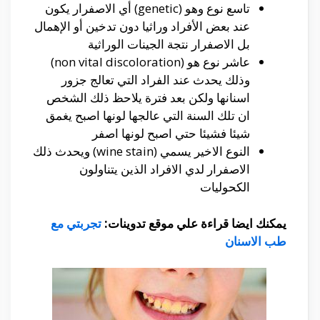
تاسع نوع وهو (genetic)
أي
الاصفرار يكون
عند بعض
الأفراد
وراثيا دون تدخين
أو
الإهمال
بل الاصفرار نتجة الجينات الوراثية
عاشر نوع هو (non vital discoloration)
وذلك يحدث عند الفراد التي تعالج جزور
اسنانها
ولكن
بعد فترة يلاحظ ذلك الشخص
ان تلك السنة التي عالجها لونها اصبح يغمق
شيئا فشيئا حتي اصبح لونها اصفر
النوع الاخير يسمي (wine stain)
ويحدث
ذلك
الاصفرار لدي الافراد الذين يتناولون
الكحوليات
يمكنك ايضا قراءة علي موقع تدوينات:
تجربتي مع
طب الاسنان