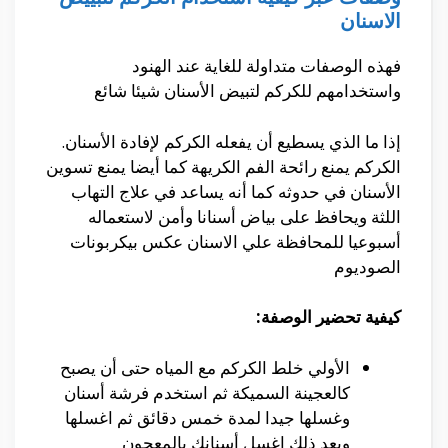
الاسنان
فهذه الوصفات متداولة للغاية عند الهنود
واستخدامهم
للكركم لتبيض
الأسنان
شيئا شائع
إذا ما الذي يسطيع
أن
يفعله الكركم
لإفادة
الأ
سنان.
الكركم يمنع رائحة الفم الكريهة كما أيضا يمنع تسوين
الأسنان في حدوثه كما أنه يساعد في علاج التهاب
اللثة ويحافظ على بياض أسنانا وأمن لاستعماله
أسبوعيا للمحافظة علي الاسنان عكس بيكربونات
الصوديوم
كيفية تحضير الوصفة:
الأولي
خلط الكركم مع المياه
حتى
أن
يصبح
كالعجينة
السميكة ثم استخدم فرشة
أسنان
وغسلها
جيدا لمدة خمس دقائق ثم اغسلها
وبعد ذلك اغسل
أسنانك
بالمعجون