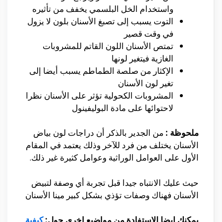
واستخدام
الخل
البلسمي
يخفف من
تأثيره
التوت يسبب
إلى
تصبغ
الأسنان
بلون لا يزول
في وقت قصير
تمتص
الأسنان
اللون القاتم للمشروبات
الغازية فيتغير لونها
الإكثار
من صلصة الطماطم يسبب
أيضا
إلى
تغير لون
الأسنان
المشروبات الكحولية تؤثر
على
الأسنان
نظرا
لاحتوائها
على
مادة البوليفينول
ملحوظة :
من الجدير بالذكر
أن
دراجات لون
بياض
الأسنان
يختلف من فرد
للآخر
وذلك
يعتمد في المقام
الأول
على
العوامل الوراثية وعوامل كثيرة غير ذلك.
حيث عليك
الانتباه
جيدا قبل تجربة
أي
وصفة لتبيض
الأسنان
فهناك وصفات تؤذي بشكل كبير
مينا
الأسنان
يمكنك ايضا الاستفادة من مواضيع اخري حول:
كيفية