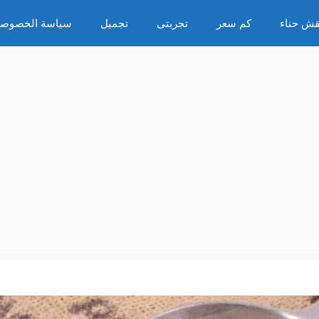
قش حناء
كم سعر
تجربتى
تجميل
سياسة الخصوصي