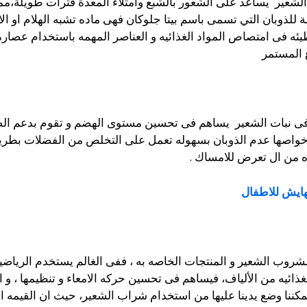
ن الشعير يساعد على الشعور بالشبع وامتلاء المعدة فترات طويلة،م
 للذوبان التي تسمى باسم بيتا جلوكان فهى ماده تشبه الهلام او ال
يئه فى امتصاص المواد الغذائيه و العناصر المهمه باستخدام عصار
 المستمر
فى نبات الشعير يساهم فى تحسين مستوى الهضم و تقوم بدعم الصحه
خواصها عدم الذوبان بسهوله تعمل على التخلص من الفضلات بطريق
ه من ال تعرض للامساك .
ايش للاطفال
شروب الشعير و المنتجات الخاصه به ، ففى الغالم يستخدم الرياض
الغذائيه من الألياف، فيساهم فى تحسين حركه الامعاء و تنظيمها ، 
يمكننا وضع يدينا عليها من استخدام شراب الشعير، حيث ان القيمه الغ