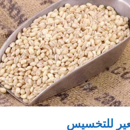
عير للتخسيس