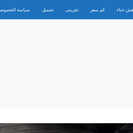
قش حناء
كم سعر
تجربتى
تجميل
سياسة الخصوصي