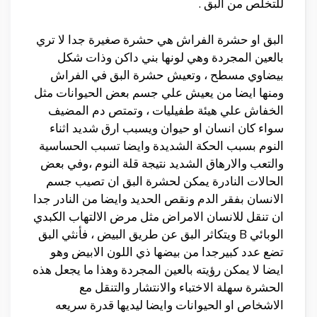
للتخلص من البق .
البق او حشرة الفراش هي حشرة صغيرة جدا لا تري
بالعين المجردة وهي لونها بني داكن وذات شكل
بيضاوي مسطح ، وتعيش حشرة البق في الفراش
ومنها ايضا من يعيش علي جسم بعض الحيوانات مثل
الخفاش علي هيئة طفيليات ، وتمتص دم المضيف
سواء كان انسان او حيوان ويسبب ارق شديد اثناء
النوم بسبب الحكة الشديدة وايضا تسبب الحساسية
والتعب والارهاق الشديد نتيجة قلة النوم ،وفي بعض
الحالات النادرة يمكن لحشرة البق ان تصيب جسم
الانسان بفقر الدم ونقص الحديد وايضا من النادر جدا
ان تنقل للانسان الامراض مثل مرض الالتهاب الكبدي
الوبائي B ويتكاثر البق عن طريق البيض ، فأنثي البق
تضع عدد كبيرجدا من بيضها ذي اللون الابيض وهو
ايضا لا يمكن رؤيته بالعين المجردة وهذا ما يجعل هذه
الحشرة سهلة الاختباء والانتشار والتنقل مع
الاشخاص او الحيوانات وايضا ليديها قدرة سريعه