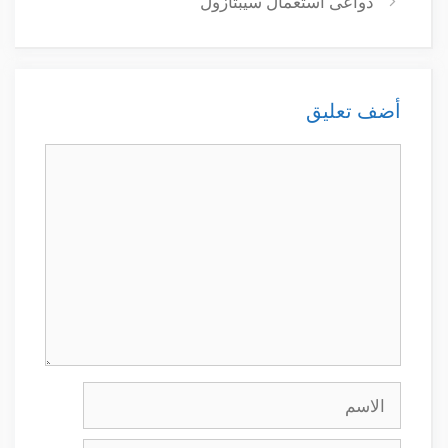
دواعى استعمال سيبتازول
أضف تعليق
تعليق
الاسم