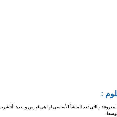
وم :
لمعروفة و التى تعد المنشأ الأساسى لها هى قبرص و بعدها أنتشرت 
توسط.