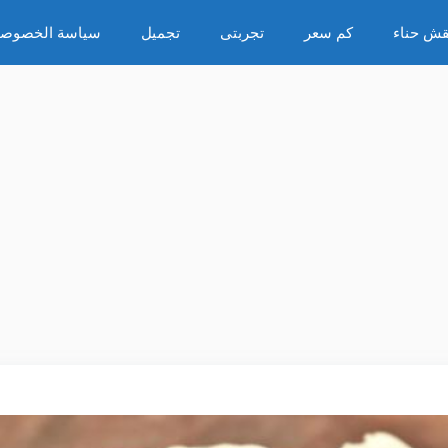
قش حناء
كم سعر
تجربتى
تجميل
سياسة الخصوصي