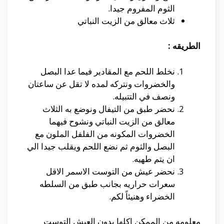
الثوم المفروم جيدا.
ثلاث معالق من الزيت النباتي
الطريقه :
نخلط اللحم مع المقادير فيما عدا البصل
والخضروات ونتركه لمده لا تقل عن ساعتان
ونصف في التتبيله.
نحضر طبق من التيفال ونوضع به الثلاث
معالق من الزيت النباتي ونشوح فيهما
الخضروات المكونه من الفلفل الملون مع
البصل والثوم ثم نضع اللحم ويقلب جيدا الي
ان يتم طهيه.
نحضر عيش من التوست الاسمر الاقل
سعرات حراريه بجانب طبق من السلطه
الخضراء وهنيئاً لكم.
معلومه من الممكن اكلها بدون العيش التوست