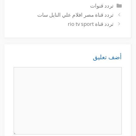
التصنيفات
تردد قنوات
تردد قناة مصر افلام علي النايل سات
تردد قناة rio tv sport
أضف تعليق
تعليق