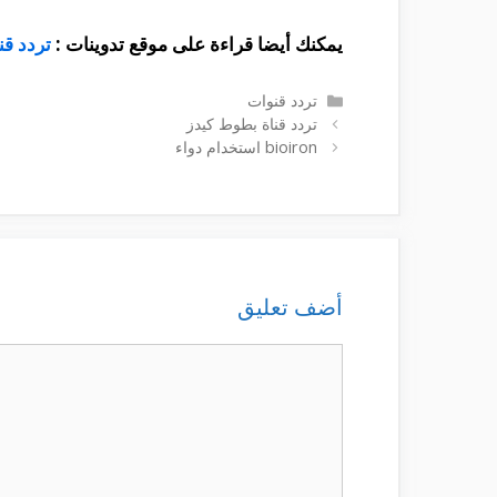
يمكنك أيضا قراءة على موقع تدوينات :
تردد قناة etv على ال
التصنيفات
تردد قنوات
تردد قناة بطوط كيدز
bioiron استخدام دواء
أضف تعليق
تعليق