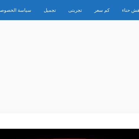
قش حناء
كم سعر
تجربتى
تجميل
سياسة الخصوصي