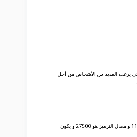
التى يرغب العديد من الأشخاص من أجل
حيث أنه من الممكن التعرف على التردد الخاص بأستقبال القناة على القمر الصناعى نايل سات و هو 11179 و معدل الترميز هو 27500 و يكون