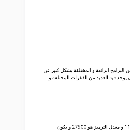
ن البرامج الرائعة و المختلفة بشكل كبير عن
ى يوجد فيه العديد من الفقرات المختلفة و
حيث أنه من الممكن التعرف على التردد الخاص بأستقبال القناة على القمر الصناعى نايل سات و هو 11765 و معدل الترميز هو 27500 و يكون