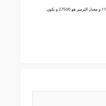
حيث أنه من الممكن التعرف على التردد الخاص بأستقبال القناة على القمر الصناعى نايل سات و هو 11766 و معدل الترميز هو 27500 و يكون