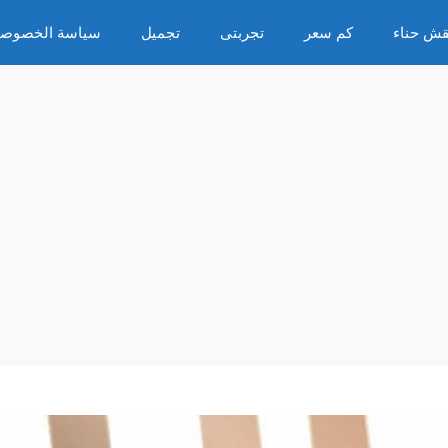
قش حناء
كم سعر
تجربتى
تجميل
سياسة الخصوصي