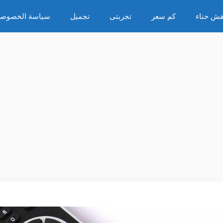
قش حناء
كم سعر
تجربتى
تجميل
سياسة الخصوصي