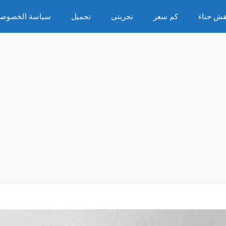
قش حناء
كم سعر
تجربتى
تجميل
سياسة الخصوصي