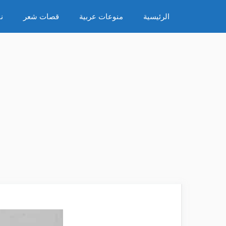
نتقل
الرئيسية
منوعات عربية
قصات شعر
ن
لى
لمحتوى