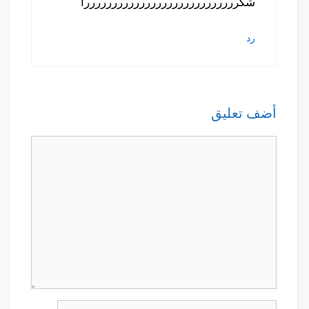
شكررررررررررررررررررررررررررررا
رد
أضف تعليق
تعليق
الاسم