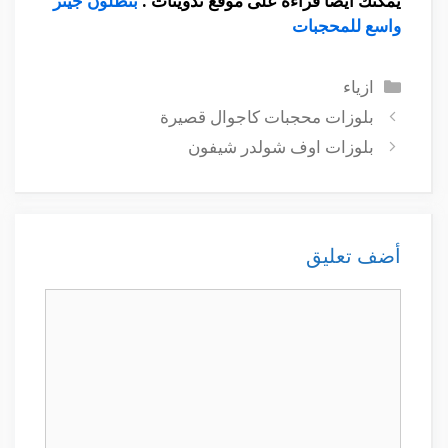
يمكنك أيضا قراءة على موقع تدوينات :
بنطلون جينز
واسع للمحجبات
التصنيفات
ازياء
بلوزات محجبات كاجوال قصيرة
بلوزات اوف شولدر شيفون
أضف تعليق
تعليق