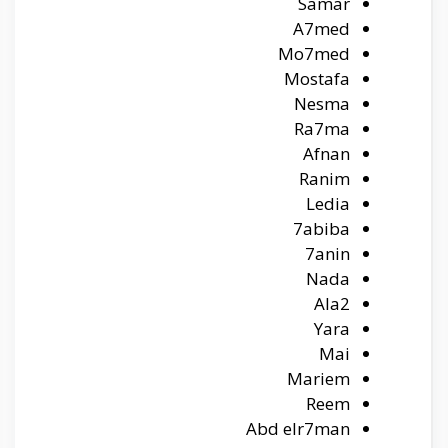
Samar
A7med
Mo7med
Mostafa
Nesma
Ra7ma
Afnan
Ranim
Ledia
7abiba
7anin
Nada
Ala2
Yara
Mai
Mariem
Reem
Abd elr7man