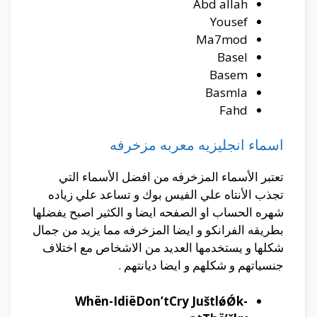
Abd allah
Yousef
Ma7mod
Basel
Basem
Basmla
Fahd
اسماء انجليزيه معربه مزخرفه
تعتبر الأسماء المزخرفه من افضل الأسماء التي
تجذب الأنتاه علي الفيس بوك و تساعد علي زياده
شهره الحساب او الصفحه ايضا و الكثير اصبح يفضلها
بطريقه الفرانكو و ايضا المزخرفه مما يزيد من جمال
شكلها و يستخدمها العديد من الاشخاص مع اختلاف
جنسياتهم و شكلهم و ايضا ديانتهم .
Whën-IdiëDon’tCry JuštlǿǾk-