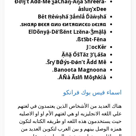
Đớŋ’t Ādd-Ḿè ƺåChāŋ-Aŋa Shréèrå-
åsluŋ’xDee
Bẻt Ṛẻẃṣhấ Ȝǻṁlǻ Ďǎẁṣhấ
sнαяρ вєєя αиɒ єиτяαиcєɒ ɒєɪяα.
ElDõnyậ-Dě’ßěnt Lzěna-Ǯmậlậ
ßtƼbt-Fěna.
JّocKër
Ặňặ ŐŝTăz Ȝ’Ļáša
Šrƴ BǾýs-Đǿn’t Ãdd Mê.
Banoota Magnoona.
ÅÑå Ãslñ Môşħkïå.
اسماء فيس بوك فرانكو
هناك العديد من الأشخاص الذين يعتمدون في لغتهم
علي اللغه الانجليزيه او هي لغتهم الأم او او الاصليه
حيث يستخدمون هذه اللغه او طريقه الكتابه لتكون
همزه الوصل بينهم و بين العرب لتكوين العديد من