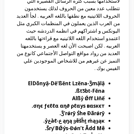
لأستخدامها بسبب كثره الرسائل القصيره التي
تتطلب عدد معين من الحروف لذلك يستخدمون
الحروف اللاتينيه مع نطقها باللغه العربيه . لجأ العديد
من العرب الذين يعملون في المنظمات الكبري مثل
اليونكس و اشتراكهم في انظمه الدردشه حيث
اعتمدو استخدام اللغه اللاتينيه مع قراءتها باللغه
العربيه . لكن اصبحت الأن لغه العصر و يستخدمهتا
العديد من رواد مواقع التواصل الأجتماعي كانوع من
التميز عن غيرهم من للاشخاص الموجودين علي
الفيس بوك .
ElDõnyậ-Dě’ßěnt Lzěna-Ǯmậlậ
ßtƼbt-Fěna.
Alßẙ Ǿff Lłňế
σηє ƒєℓℓα αη∂ ρℓαуѕ вαѕкєт.
Ǯ’rǿrŷ Śhe Ðãrǿrŷ.
ąŋą ȝêšĥṱ ḿąȝąĸ ع-àℓعỷ.
Šrƴ BǾýs-Đǿn’t Ãdd Mê.