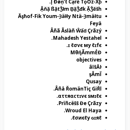
Į Đøņ’t Cạrė TọỎz-Xƥ.
Ặňặ ßặtǮłm ḆặǮđk ẶǮĕšh
Äşħof-Fik Youm-Ȝäłły Ntä-Ȝmäłtu
Feyä
Âñã Ãslàñ Ŵẩḋ Çrãzý
Mahadesh Yestahel.
ɪ ℓσvє мy ℓɪfє.
MθήÃmmẺĐ
objectives
ҒâїŝĀŀ
şÂmĨ
Qusay
Âñå ŘomänTiç GiŘl.
αττяαcτɪvє sмɪℓє.
Prïñcëŝŝ Đe Çrãzy.
Wroud El Haya.
ℓσиєℓy ɢɪяℓ.