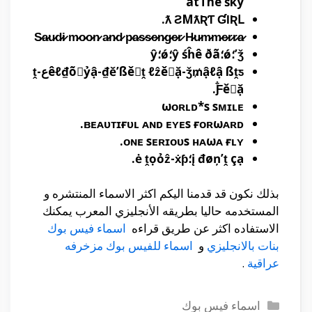
atThë’šky
ƛ ƧMƛƦƬ ƓƖƦԼ.
S̷a̷u̷d̷i̷ m̷o̷o̷n̷ a̷n̷d̷ p̷a̷s̷s̷e̷n̷g̷e̷r̷ H̷u̷m̷m̷e̷r̷r̷a̷
ǯ’؛ǿ؛ŷ śĥê ðã؛ǿ؛ŷ
êℓ₫õٍỷậ-₫ě’ßěٍṱ ℓẑěٍặ-ǯ₥ậℓậ ßṱƽعṱ-
Ƒ̐ěٍặ.
ωᴏʀʟᴅ*s sᴍɪʟᴇ
ʙᴇᴀᴜᴛɪғᴜʟ ᴀɴᴅ ᴇʏᴇs ғᴏʀωᴀʀᴅ.
ᴏɴᴇ sᴇʀɪᴏᴜs ʜᴀωᴀ ғʟʏ.
į đøņ’ṱ çạ؛ė ṱọỏẑ-ẋƥ.
بذلك نكون قد قدمنا اليكم اكثر الاسماء المنتشره و
المستخدمه حاليا بطريقه الأنجليزي المعرب يمكنك
الاستفاده اكثر عن طريق قراءه
اسماء فيس بوك
بنات بالانجليزي
و
اسماء للفيس بوك مزخرفه
عراقية
.
التصنيفات
اسماء فيس بوك