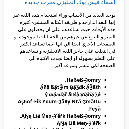
اسماء فيس بوك انجليزي معرب جديده
يوجد العديد من الأسباب وراء استخدام هذه اللغه غير
إنها اللغه الدارجه و طريقه الكتابه المنتشره كثيره
هذه الأوقات حيث تساعدهم علي ان يحصلون علي
التميز و التنوع عن غيرهم من الحسابات الموجوده او
الصفحات الأخري ايضا الي انها ايضا تساعد الكثير
في التغلب علي حاجز اللغه الانجليزيه و تساعدهم
علي التعلم بسهوله او ايضا لجذب الانتباه الي
الصفحه لكي تنتشر بسرعه اكبر .
Ħaßeß-Ȝömry.
Ặňặ ßặtǮłm ḆặǮđk ẶǮĕšh
ặňặ ǯǿ₥؛ỷ ₥ặƨđặř ặٍśậ
Äşħof-Fik Youm-Ȝäłły Ntä-Ȝmäłtu
Feyä.
ĄŊą Líã Ṁeņ-Ȝ’ểřk Ħaßeß-Ȝömry.
ĄŊą Líã Ṁeņ-Ȝ’ểřk