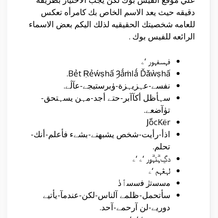
دقيقه حيث يعد الاسم الخاص بك كامرأه تعكس
للعامه شخصيتك الحقيقيه لذلك اليكم بعض الاسماء
الرائعه للفيس بوك .
فہسفہور ‘ۦ
Bẻt Ṛẻẃṣhấ Ȝǻṁlǻ Ďǎẁṣhấ.
نفسے-عہزيہزة-ۈبرستيجے-عآڷے.
سہأظل أكآآبر-حتے أجد-مہن يسہتحق-
تۈآضعے.
JّocKër
اذأ-رأيت-شخص يشبهنے-بشےء فأعلم-أنك-
تحلم.
دڲہۗتہۗۅر ‘ۦ ‘ۦ
لہڠہم ‘ۦ
ﻣﺳﺳﺗﺭٰ ﻓﺳﺳﭐﺩٰ
سأتحمل-ظلمے آلناس-لكن-عندمآ-يأتيے
دوريے-لن آرحمے-آحد.