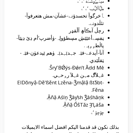
ميہٰﮱۅشہٰﮥ ‘ۦ ‘ۦ
طہۗآآلہۗب ‘ۦ ‘ۦ
ﭑخرگوآ تحسدﺅنے-عشآن-ﻤﺶ هتعرﻓوآ-
تئڷدونے.
رچڵ آبڪآھٍ آڵقډر
ڼڣڛےأعێێڜ مڛطۆوڸہ-ۈأضرپ’أم ڍێ ڍڼێآ-
پاڷطۄۄپہ.
آنآ-آپدعے-فێہ جہدێہدێہ ۈهم ێپدعۈڹ-فێہ-
ټقڵێدي.
Šrƴ BǾýs-Đǿn’t Ãdd Mê.
غہلآڰ مہن غہلآ رۅحہي.
ElDõnyậ-Dě’ßěnt Lzěna-Ǯmậlậ ßtƼbt-
Fěna.
Ặňặ Aślņ Ǯâƴsh Ǯâśhâņk.
Ặňặ ŐŝTăz Ȝ’Ļáša.
ڇۋڇۋ ‘ۦ
بذلك نكون قد قدمنا اليكم افضل اسماء الايميلات