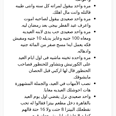
مره واحد بيقول لمراته كل سنه وانتى طيبه
قالتله وانت مال اهلك.
مره واحد صعيدى بيقول لصاحبه اموت
واعرف عيد الفطر بيجى بعد رمضان ليه.
مره واحد صعيدى حب يدى لابنه العيديه
ومعاه 100 جنيه وعايز يديله 10 جنيه ومفيش
فكه يعمل ايه! مسح صفر من المائة جنيه
وادهاله.
مره واحده تخينه ماشيه فى اول ايام العيد
على الكورنيش وبتشاور للحنطور فصاحب
الحنطور قال لها اركبي قبل الحصان
مايشوفك.
نصب الأمهات في العيد، والجملة المشهورة
هات احوشلك العيديه معايا.
واحد صعيدي نزل يقضي اول يوم العيد
بالقاهرة دخل مطعم بيتزا فقالوا له تحب
نقطعلك البيتزا 8 حتت ولا 16 حتة قالهم
كفاية 8 علشان انا مش جعان قوي.