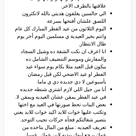
علاقتها بالطرف الاخر.
الي جالسين يغلفون هديتي بالله لاتكثرون
اللصق علشان أفتحها بسرعة.
اليوم الثلاثون من عيد الفطر المبارك كل عام
وانتم بخير العيدية ي مسلمين اليوم أخر يوم
طال الانتظار.
انا اعرف ان نكت الشقة ده وشيل السجاد
والمفارش وموسم التنضيف الشامل ده
بيكون قبل العيد مثلا بكام يوم سواء عيد
الفطر او عيد الاضحي لكن قبل رمضان
بأسبوعين لا دي جديدة دي ي ماما.
أنا من جيل اللي لازم اشتري شنطه جديده
في عيد الفطر يمقن عشان العيديه ويمقن لا.
بعض البنات تحط صورتها في العيد مع اختها
وتكتب عليها خوات للابد اكيد خوات للابد يعني
بتصير شغالتكم فجأه حركات تجيب التوحد.
تعريف العيديه : مبلغ من المال بتاخده من
عمك يرجع ابوك بيديه لابن عمك , غسيل