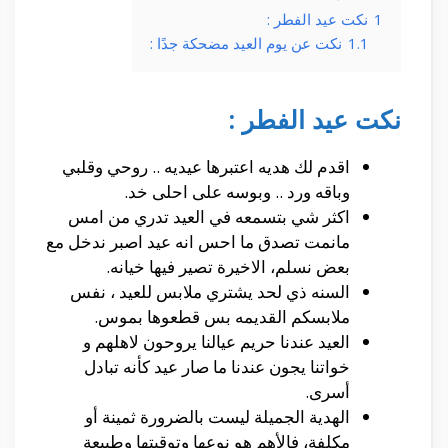
1
نكت عيد الفطر :
1.1
نكت عن يوم العيد مضحكة جدًا :
نكت عيد الفطر :
اقدم لك هديه اعتبرها عيديه .. روحي وقلبي
وباقه ورد .. وبوسه على احلى خد.
اكثر شي بتسمعه في العيد تدري من امس
مانمت تصدق ما احس انه عيد اصبر ندخل مع
بعض نسلم، الاخيرة تصير فيها خيانه.
السنه ذي لحد يشتري ملابس للعيد ، نفس
ملابسكم القديمه بس قطعوها بموس.
العيد عندنا حريم عيالنا يروحون لاهلهم و
خواتنا يجون عندنا ما صار عيد كأنه تبادل
أسرى.
الهدية الجميلة ليست بالضرورة ثمينة أو
مكلفة، فالأهم هو نوعها وتوقيتها وطبيعة