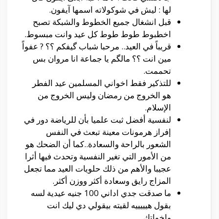
لها : ليش في شوكولاته اسمها آيفون.
قبل انشغال جميع الخطوط والشبكة تصبح
اخطبوط طوط طوط كل عيد وانت مبسوط.
قريباً في العيد.. مرحبا شباب گيفكم ؟؟ ? عفواً
مين انت ؟؟ مالگم يا جماعة انا مروان بس
تحممت.
للتذكير فقط اخواني المسلمين عيد الفطر
هو الخروج من رمضان وليس الخروج من
الإسلام.
لنفسية أفضل ثبت علميا بأن للرياضة دور في
إفراز هرمونات معينة تبعث في النفس
الشعور بالراحة والسعادة..كما أن الضحك هو
من الأمور التي تغير النفسية وتحدث فيها أثرا
عجيبا والأهم من ذلك حلويات العيد مما تجعل
المزاج رايق وسعادة أكثر ووزن أكثر.
ما صدقت جدي اداني 100 جنيه عيدية لسه
بقول هيييييه لقيته بيقولي دي ليك انت
واخواتك.