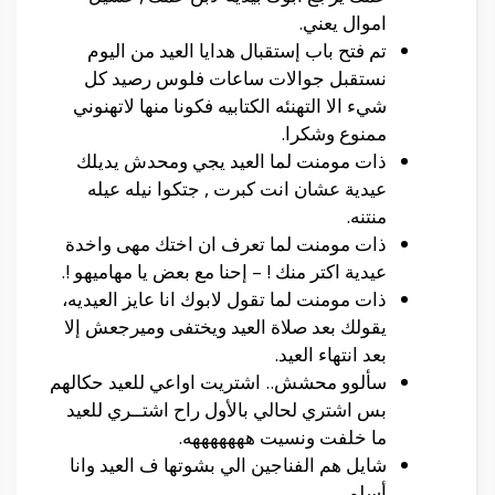
اموال يعني.
تم فتح باب إستقبال هدايا العيد من اليوم
نستقبل جوالات ساعات فلوس رصيد كل
شيء الا التهنئه الكتابيه فكونا منها لاتهنوني
ممنوع وشكرا.
ذات مومنت لما العيد يجي ومحدش يديلك
عيدية عشان انت كبرت , جتكوا نيله عيله
منتنه.
ذات مومنت لما تعرف ان اختك مهى واخدة
عيدية اكتر منك ! – إحنا مع بعض يا مهاميهو !.
ذات مومنت لما تقول لابوك انا عايز العيديه،
يقولك بعد صلاة العيد ويختفى وميرجعش إلا
بعد انتهاء العيد.
ﺳﺄﻟﻮﻭ ﻣﺤﺸﺶ.. اﺷﺘﺮﻳﺖ اﻭاﻋﻲ ﻟﻠﻌﻴﺪ ﺣﻜﺎﻟﻬﻢ
ﺑﺲ اﺷﺘﺮﻱ ﻟﺤﺎﻟﻲ ﺑﺎﻷﻭﻝ راح اشتــﺮﻱ ﻟﻠﻌﻴﺪ
ما خلفت ونسيت هههههههه.
شايل هم الفناجين الي بشوتها ف العيد وانا
أسلم.