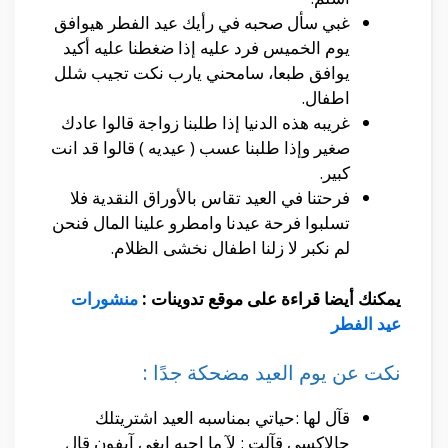
غبي سأل صحبه في رأيك عيد الفطر هيوافق
يوم الخميس فرد عليه إذا ضغطنا عليه أكيد
يوافق طبعا، سامحني يارب نكت تجيب شلل
اطفال.
غريبه هذه الدنيا إذا طلبنا زواجة قالوا عادك
صغير وإذا طلبنا عسب ( عيديه ) قالوا قد انت
كبير.
فرحتنا في العيد تقاس بالأوراق النقدية فلا
تسلبوا فرحة عيدنا وامطرو علينا المال فنحن
لم نكبر لا زلنا اطفال نخشى الظلام.
يمكنك أيضا قراءة على موقع تدوينات :
منشورات
عيد الفطر
نكت عن يوم العيد مضحكة جدًا :
قآل لها :حياتي بمناسبه العيد اشتريتلك
جالاكسي قآلت : لآ ما احبه ابغى آيفون قال