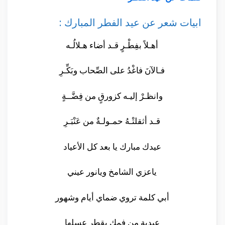
ابيات شعر عن عيد الفطر المبارك :
أهـلاً بفِطْـرٍ قـد أضاء هـلالُـه
فـالآنَ فاغْدُ على الصِّحاب وبَكِّـرِ
وانظـرْ إليـه كزورقٍ من فِضَّــةٍ
قـد أثقلتْـهُ حمـولـةٌ من عَنْبَـرِ
عيدك مبارك يا بعد كل الأعياد
ياعزي الشامخ ويانور عيني
أبي كلمة تروي ضماي أيام وشهور
عيدية من فمك يقطر عسلها