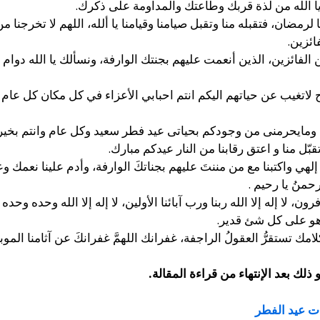
 يا الله من لذة قربك وطاعتك والمداومة على ذكرك.
 لرمضان، فتقبله منا وتقبل صيامنا وقيامنا يا ألله، اللهم لا تخرجنا 
ائزين.
 الفائزين، الذين أنعمت عليهم بجنتك الوارفة، ونسألك يا الله دوام ا
لاتغيب عن حياتهم اليكم انتم احبابي الأعزاء في كل مكان كل عام 
مايحرمنى من وجودكم بحياتى عيد فطر سعيد وكل عام وانتم بخير 
ّل منا و اعتق رقابنا من النار عيدكم مبارك.
هي واكتبنا مع من مننتَ عليهم بجناتكَ الوارفة، وأدم علينا نعمك وع
رحمنُ يا رحيم .
الكافرون، لا إله إلا الله ربنا ورب آبائنا الأولين، لا إله إلا الله وحد
وهو على كل شئ قدير.
مك تستقرُّ العقولُ الراجفة، غفرانك اللهمَّ غفرانكَ عن آثامنا المو
ذلك بعد الإنتهاء من قراءة المقالة.
ت عيد الفطر