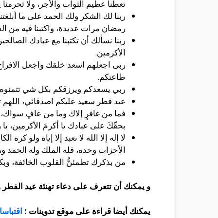
تعطنا عظيم الثواب والأجر، ولا تحرمنا
ربنا لك الشكر ولك الحمد على ما أبلغتنا
رمضان مرات عديدة، واكتبنا فيه من الف
ربنا نسألك أن تكتبنا مع عبادك الصالحين
الأكرمين.
ربى اجعلهم اسعد خلقك واجعل الافراح 
طاعتكم.
ربي يسعدكم ويرزقكم بكل شي تتمنوه و
عيد فطر سعيد عليكم اصدقائي، اللهم تقب
فما من غافرٍ إلاك وما من عافٍ سواك، إل
بحقّكَ على عبادك يا أكرمَ الأكرمين، يا 
لا إله إلا الله لا نعبد إلا إياه ولو كره 
الأحزاب وحده، فله الملك وله الحمد 
من بذكرك تطمئنُّ القلوب الخائفة، وبكلا
و يمكنك أن تتعرف على دعاء تهنئة عيد الفطر و 
يمكنك أيضا قراءة على موقع تدوينات :
اقتباسا