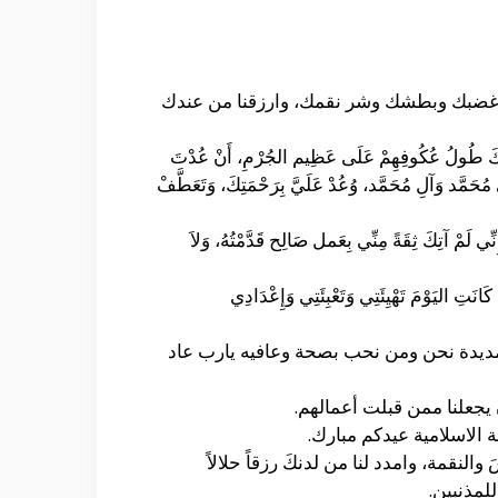
عنا غضبك وبطشك وشر نقمك، وارزقنا من عندك
َمْنَعْكَ طُولُ عُكُوفِهِمْ عَلَى عَظِيم الجُرْمِ، أَنْ عُدْتَ
 مُحَمَّد وَآلِ مُحَمَّد، وُعُدْ عَلَيَّ بِرَحْمَتِكَ، وَتَعَطَّفْ
ِّي لَمْ آتِكَ ثِقَةً مِنِّي بِعَمل صَالِح قَدَّمْتُهُ، وَلاَ
يَ كَانَتِ اليَوْمَ تَهْيِئَتِي وَتَعْبِئَتِي وَإِعْدَادِي
ة مديدة نحن ومن نحب بصحة وعافيه يارب عاد
 يجعلنا ممن قبلت أعمالهم.
 الاسلامية عيدكم مبارك.
نقمة، وامدد لنا من لدنكَ رزقاً حلالاً
لمذنبين.