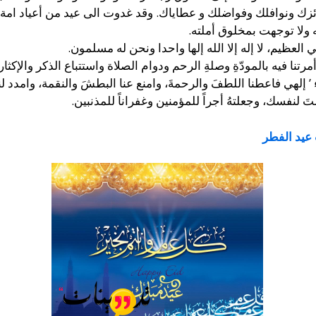
ك ونوافلك وفواضلك و عطاياك. وقد غدوت الى‏ عيد من أعياد امة ن
ه ولا توجهت بمخلوق أملته.
لعلي العظيم، لا إله إلا الله إلها واحدا ونحن له مسلمون.
نا فيه بالمودّةِ وصلةِ الرحم ودوام الصلاة واستتباع الذكر والإكثار
لهي فاعطنا اللطفَ والرحمةَ، وامنع عنا البطشَ والنقمة، وامدد لنا 
نفسك، وجعلتهُ أجراً للمؤمنين وغفراناً للمذنبين.
عيد الفطر