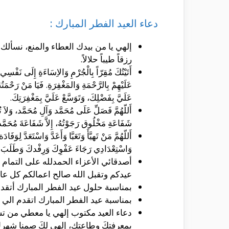
دعاء العيد الفطر المبارك :
إلهي يا من بيدك العطاء والمنع، نسأل
رزقاً طيباً حلالاً.
أَتَيْتُكَ مُقِرّاً بِالْجُرْمِ وَالاِسَاءَةِ إِلَى نَف
عَلَيْهِمْ بِالرَّحْمَةِ وَالمَغْفِرَةِ. فَيَا مَنْ رَحْم
عَلَيَّ بِفَضْلِكَ، وَتَوَسَّعْ عَلَيَّ بِمَغْفِرَتِكَ.
أَللّهُمَّ فَصَلِّ عَلَى مُحَمَّد وَآلِ مُحَمَّد، وَلاَ تُ
شَفَاعَةِ مَخْلُوق رَجَوْتُهُ، إِلاَّ شَفَاعَةَ مُحَمَّد وَ
أَللّهُمَّ مَنْ تَهيَّأَ وَتَعَبَّا وَأَعَدَّ وَاسْتَعَدَّ لِوَ
وَاسْتِعْدَادِي رَجَاءَ عَفْوِكَ وَرِفْدكَ وَطَلَبَ نَي
أصدقائي الأعزاء الحمدلله على التمام
عيدكم وتقبل الله صالح اعمالكم كل عام
بمناسبة حلول عيد الفطر المبارك أتقدم 
بمناسبة عيد الفطر المبارك اتقدم الي 
دعاء العيد مكتوب إلهي يا معطي من تشاء 
بمعرفتكَ وطاعتك، إلهي لكَ صمنا شهركَ