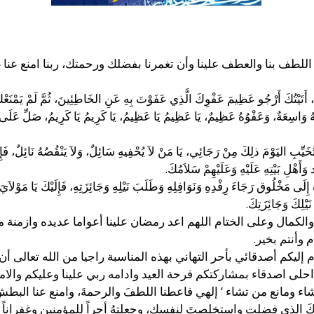
ك اللطف بنا والعطف علينا وأن تغمرنا بفضلك ورحمتك، ربنا امنع 
ْسِي، أَتَيْتُكَ أَرْجُو عَظِيمَ عَفْوِكَ الَّذِي عَفَوْتَ بِهِ عَنِ الخَاطِئِينَ، ثُمَّ لَمْ ي
َتُهُ وَاسِعَةٌ، وَعَفْوُهُ عَظِيمٌ، يَا عَظِيمُ يَا عَظِيمُ، يَا كَرِيمُ يَا كَرِيمُ، صَلِّ عَلَى
خَيِّبِ اليَوْمَ ذلِكَ مِنْ رَجَائِي، يَا مَنْ لاَ يُحْفِيهِ سَائِلٌ، وَلاَ يَنْقُصُهُ نَائِلٌ، فَإِن
أَهْلِ بَيْتِهِ عَلَيْهِ وَعَلَيْهِمْ سَلاَمُكَ.
فَادَة إِلَى مَخْلُوق رَجَاءَ رِفْدِهِ وَنَوَافِلِهِ وَطَلَبَ نَيْلِهِ وَجَائِزَتِهِ، فَإِلَيْكَ يَا مَوْلاَ
ْلِكَ وَجَائِزَتِكَ.
 والكمال وعلى الختام اللهم اعد رمضان علينا أعواما عديده وازمن
 وأنتم بخير.
إليكم أصدقائي بأحر التهاني بهذه المناسبة راجيا من الله تعالى أن
احلى اصدقاء بمشاركتكم فرحة العيد وادامه ربي علينا وعليكم والامة
ومانع من تشاء ‘ إلهي فاعطنا اللطفَ والرحمةَ، وامنع عنا البطشَ وال
 الذي فضلت واستخلصتَ لنفسك، وجعلتهُ أجراً للمؤمنين وغفراناً ل