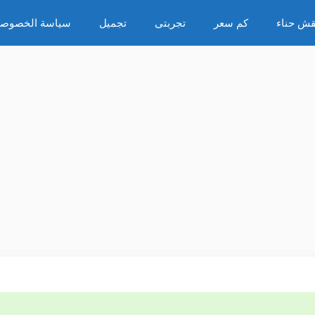
قش حناء
كم سعر
تجربتى
تجميل
سياسة الخصوصي