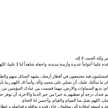
كبر ولله الحمد، لا إله.
علينا أعواماً عديدة وأزمنة مديدة، واجعله شاهداً لنا لا علينا، الله
والمسلمون فيه مجتمعون في أقطار أرضك، يشهد السائل منهم والطا
ا سألتك عليك، أن تصلي على محمد وآله، وأسأ لك اللهم ربنا بأن لك
اكرام، بديع السماوات والارض، مهما قسمت بين عبادك المؤمنين من خ
لهم عندك درجة أو تعطيهم به خيرا من خير الدنيا والاخرة، أن توفر 
ن، اللهم تقبل منا الصيام والقيام، وأحسن لنا الختام.
 أعد و استعد لوفادة إلى‏ مخلوق رجاء رفده و نوافله و فواضله و عطايا