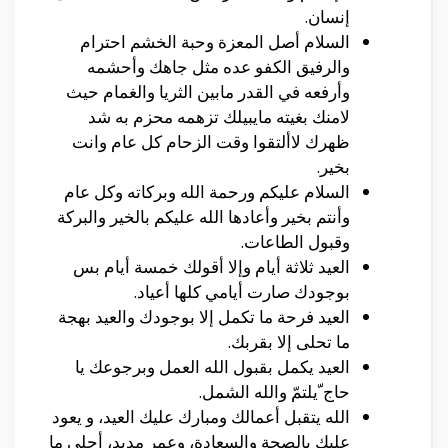
إنسان.
السلام أصل المعزة وحبة الخشم احترام
والرفيق الكفو عده مثل جاهك وأحشمه
وأرفعه في القدر مابين الثريا والغمام حيث
لامنك بغيته مايبيلك تزهمه محزم به شد
ظهرك لاألتقوا وقت الزحام كل عام وانت
بخير.
السلام عليكم ورحمة الله وبركاته وكل عام
وأنتم بخير وأعادها الله عليكم بالخير والبركة
وقبول الطاعات.
العيد ثلاثة أيام وإلا أقولك خمسة أيام بس
بوجودك صارت أيامي كلها أعياد.
العيد فرحة ما تكمل إلا بوجودك والعيد بهجة
ما تحلى إلا بقربك.
العيد يكمل بقبول الله العمل وبرجوعك يا
حاج ّيلتمّ والله الشمل.
الله يتقبل أعمالك ومبارك عليك العيد، و يعود
عليك بالصحة والسعادة، وعمر مديد، أحلى ما