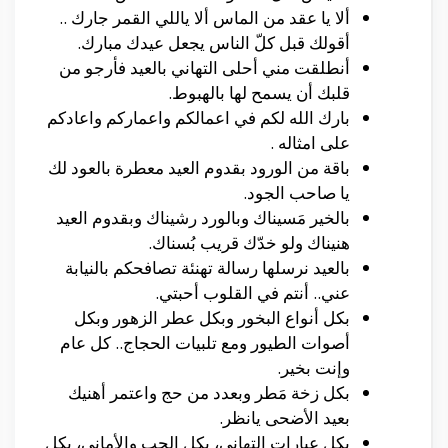
ألا يا عقد من الماس ألا ياللي القمر جارك ..
أقولك قبل كلّ الناس يجعل عيدك مبارك.
أنطلقت مني أحلى التهاني بالعيد فأرجو من
قلبك أن يسمح لها بالهبوط.
بارك الله لكم في اعمالكم واعماركم واعادكم
على امثاله .
باقة من الورود بقدوم العيد معطرة بالعود لك
يا صاحب الجود.
بالخير مَسيناك وبالورد رشيناك وبقدوم العيد
هنيناك ولو خدّك قريب بُسناك.
بالعيد نرسلها رسالة تهنئة تصافحكم بالنيابة
عني.. أنتم في القلوب أحبتي.
بكل أنواع البخور وبكل عطر الزهور وبكل
أصوات الطيور ومع تلبيات الحجاج.. كل عام
وإنت بخير.
بكل زخة مَطر وبعدد من حج واعتمر أهنيك
بعيد الأضحى يانظر.
بكل عبارات التهاني، بكل الحب والأماني، بكل