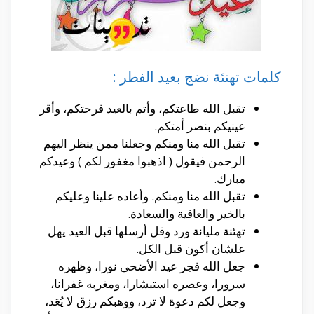
كلمات تهنئة نضج بعيد الفطر :
تقبل الله طاعتكم، وأتم بالعيد فرحتكم، وأقر
عينيكم بنصر أمتكم.
تقبل الله منا ومنكم وجعلنا ممن ينظر اليهم
الرحمن فيقول ( اذهبوا مغفور لكم ) وعيدكم
مبارك.
تقبل الله منا ومنكم. وأعاده علينا وعليكم
بالخير والعافية والسعادة.
تهئنة مليانة ورد وفل أرسلها قبل العيد يهل
علشان أكون قبل الكل.
جعل الله فجر عيد الأضحى نورا، وظهره
سرورا، وعصره استبشارا، ومغربه غفرانا،
وجعل لكم دعوة لا ترد، ووهبكم رزق لا يُعَد،