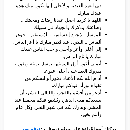
في العيد العيدية والأحلى إنها تكون منك هدية
عيدك مبارك.
اللهم يا كريم اجعل عيدنا رضاك ومحبتك ..
وطاعتك وذكرك والجهاد في سبيلك
المرسل : مُجرد إحساس .. المُستقبل : جوهر
ألماس .. النص : عيد فطر مبارك يا أعز الناس.
إلى أغلى وأعز وأحلى وأحب الناس عيدك
مبارك يا تاج الرأس.
أتمنى أكون أول المهنئين يرسل تهنئة ويقول،
مبروك العيد على أحلى عيون.
أدام الله لكم الأعياد دهوراً وألبسكم من
تقواه نوراً.. عيدكم مبارك.
أدعو من أقسَم بالفجر، والليالي العشر، أن
يسعدكم مدى الدهر، ويُشفع فيكم محمدا عند
الحشر، ويبارك لكم في شهر النحر، وكل عام
وأنتم بخير.
يمكنك أيضا قراءة على موقع تدوينات :
تهنئه بعيد