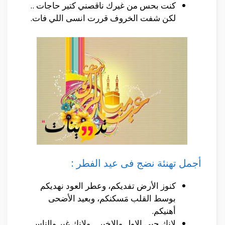
كنت بحس من غيرك ناقصني كتير حاجات ..
لكن شفت الخروف قررت انسى اللي فات.
أجمل تهنئة نضج فى عيد الفطر :
كنوز الأرض تفديكم، وعطر العود نهديكم
بوسط القلب مَسكنكم، وبعيد الأضحى
أهنيكم.
لانك حبي الاول والاخير .. ولانك غير والناس