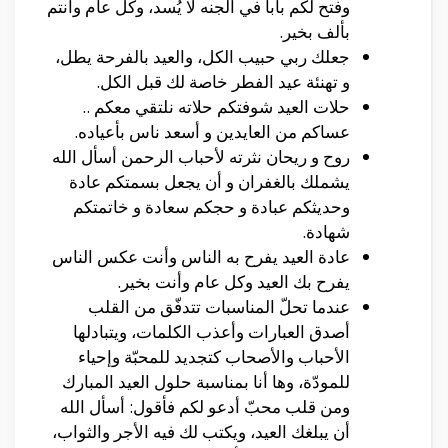
وفتح لكم بابا في الجنه لا يُسد، وكل عام وأنتم
بألف بخير.
جعلك ربي حبيب الكل، والعيد بالفرحة يطل،
و تهنئة عيد الفطر خاصة لك قبل الكل.
حلات العيد شوفتكم حلاته نلتقي معكم ..
عساكم من العايدين و أسعد ناس بأعياده.
روح و ريحان نثرته لأحباب الرحمن أسأل الله
يشملك بالغفران و أن يجعل بسمتكم عادة
وحديثكم عبادة و حجكم سعادة و خاتمتكم
شهادة.
عادة العيد يفرح به الناس وأنت عكس الناس
يفرح بك العيد وكل عام وأنت بخير.
عندما تحلّ المناسبات تتدفّق من القلب
أصدق العبارات وأعذب الكلمات، ويتبادلها
الأحباب والأصحاب كتجديد للمحبّة وإحياء
للمودّة، وها أنا بمناسبة حلول العيد المبارك
ومن قلب محبّ أدعو لكم فأقول: أسأل الله
أن يبلغك العيد، ويكتب لك فيه الأجر والثواب،