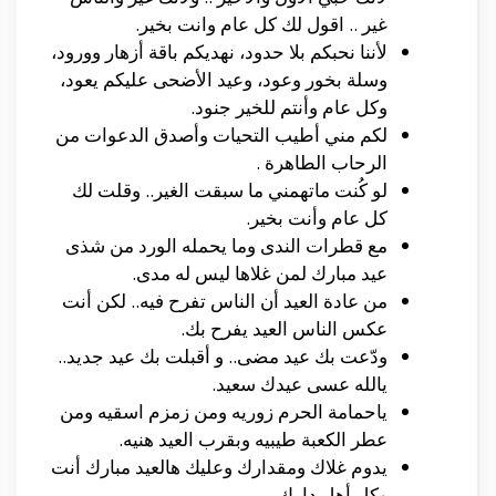
غير .. اقول لك كل عام وانت بخير.
لأننا نحبكم بلا حدود، نهديكم باقة أزهار وورود،
وسلة بخور وعود، وعيد الأضحى عليكم يعود،
وكل عام وأنتم للخير جنود.
لكم مني أطيب التحيات وأصدق الدعوات من
الرحاب الطاهرة .
لو كُنت ماتهمني ما سبقت الغير.. وقلت لك
كل عام وأنت بخير.
مع قطرات الندى وما يحمله الورد من شذى
عيد مبارك لمن غلاها ليس له مدى.
من عادة العيد أن الناس تفرح فيه.. لكن أنت
عكس الناس العيد يفرح بك.
ودّعت بك عيد مضى.. و أقبلت بك عيد جديد..
يالله عسى عيدك سعيد.
ياحمامة الحرم زوريه ومن زمزم اسقيه ومن
عطر الكعبة طيبيه وبقرب العيد هنيه.
يدوم غلاك ومقدارك وعليك هالعيد مبارك أنت
وكل أهل دارك .