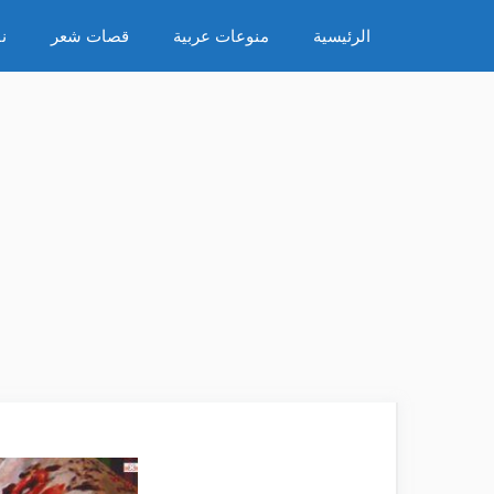
نتقل
الرئيسية
منوعات عربية
قصات شعر
ن
لى
لمحتوى