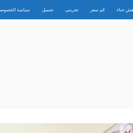
قش حناء
كم سعر
تجربتى
تجميل
سياسة الخصوصي