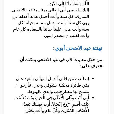
اللَّه وابقاك لَنَا إِلَى الأبَدِ .
إليك يا حبيبي أبي الغالي بمناسبة عيد الاضحى
المبارك، كل سنة وأنت أجمل هدية أهداها لي
ربي كل سنة وأنت أجمل بسمه بحياتنا كل
سنة وأنت مالى علينا حياتنا بالسعاده كل عام
وأنت لقلب ي مصدر النور.
تهنئة عيد الاضحى أبوي :
من خلال معايدة الاب في عيد الاضحى يمكنك أن
تتعرف على :
إنطلقت من قلبي أجمل التهاني بالعيد على
متن طائرة محمّلة بشوقي وحبي، فأرجو أن
يسمح لها مطار قلب والدي بالهبوط.
أَبِي أَنْت مِثْلِي الْأَعْلَى فِي الْحَيَاةِ مِنْك تَعَلَّمْت
كَيْف أَصِير أَرْوَع إنْسَانٌ أُريد تهنئتك بَعِيدٌ
الْأَضْحَى الْمُبَارَك وَكُلّ عَام وَأَنْت بِخَيْر .