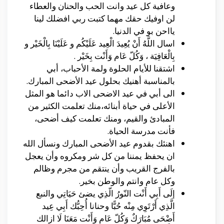
وعافية كل عيد وانت الحب والحنان والعطاء
لن اوفيك حقك مهما كتبت ربي افضلك لينا
يااحن بو في الدنيا.
اسال اللَّهُ أَنْ يُعِيدَ الْعِيد عَلَيْكُم و عَلَيْنَا بِالْخَيْر و
بِالْعَافِيَة ، وَكُلّ عَام وَأَنْت بِخَيْر .
اشتقنا للأيام الحلوة ولمة الأحباب، أبي
بالمناسبة أهنيك بحلول عيد الأضحى المبارك.
الى أبي في عيد الاضحى الاب دائما هو المثل
الأعلى في حياة أبنائه،منك تعلمت الكثير من
المبادئ والقيم، ومنك تعلمت كيف أضحى،
فأنت مدرسة الحياة.
اهنئك بقدوم عيد الأضحى المبارك ونسأل الله
ان يحفظ يمننا من كل شر ومكروه وأن يعجل
بالفرج القريب وأن ينتقم من مجرم وظالم
وكل عام وانتم والوطن بخير.
إلَى أَبِي أَنْت النّورُ الّذِي يضئ حَيَاتِي والنبع
الَّذِي أَرْتَوِي مِنْه حُبًّا وحنانا أُحِبُّك أَبِي عِيد
أَضْحَى مُبَارَكٌ وَكُلّ عَام وَأَنْت مَعَنَا لَا ازالك