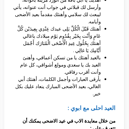
وأرسل لك قبلاتي في جواب أنت عنوانه، يأتي
ليبعث لك سلامي وأهنئك مقدماً بعيد الأضحى
وأيامه.
أهنئك قَبْلَ الْكُلِّ يَلِى عيدك عِنْدِي بِعِيدَيْن كُلَّ
عَامٍ وَأَنْت بِخَيْر بِقُدُوم يَوْم ميلادك ياغالي
أهنئك بِحُلُول عِيدِ الْأَضْحَى الْمُبَارَك أَجْمَل
أَيَّامِك يَا غالِي .
بالعيد أهنئك يا من تسكن أعماقي، وأهنئ
العيد بك يا سعدي ومولع أشواقي، كل عام
وأنت أقرب رفاقي.
بأرقى العبارات وأجمل الكلمات، أهنئك أبي
الغالي، بعيد الأضحى المبارك ينعاد عليك بكل
خير.
العيد احلى مع ابوي :
من خلال معايدة الاب في عيد الاضحى يمكنك أن
تتعرف على :