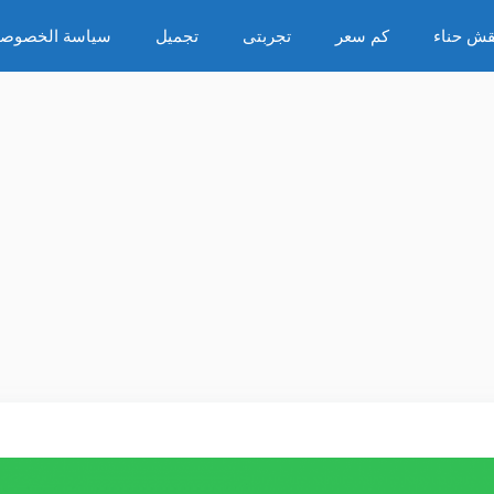
قش حناء
كم سعر
تجربتى
تجميل
سياسة الخصوصي