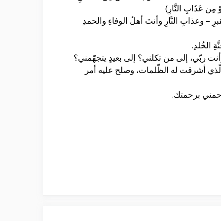
َوْ مِن عَذَابِ النَّارِ)
قبرِ – وعذابِ النَّارِ وأنتَ أهلُ الوفاءِ والحمدِ
ةِ الخُلدِ.
نت ربّي، إلى من تكلني؟ إلى بعيدٍ يتجهّمني؟
لّذي أشرقت له الظّلمات، وصلح عليه أمر
رحمني برحمتك.