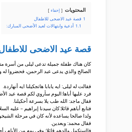
المحتويات
إخفاء
1
قصة عيد الاضحى للاطفال
1.1
أدعية وابتهالات لعيد الأضحى المبارك:
قصة عيد الاضحى للاطفال
كان هناك طفلة جميلة تدعى ليلى من أسرة متوس
الصالح والذي يدعى عبد الرحمن، فحضروا له وج
فقالت له ليلى: ايه يابابا هاتجكيلنا ايه أنهاردة.
فرد عليها أباها:اليوم سأروي لكم قصة عيد الأض
فقال ماجد: الله طب يلا بسرعة أحكيلنا.
فتابع أباهم قائلا:كان سيدنا إبراهيم – عليه الس
ولدا صالحا يساعده لأنه كان في مرحلة الشيخوخ
فقال محمد: وبعدين.
فااستكمل والدهم قائلا: وفي يوم من الأيام رأي 