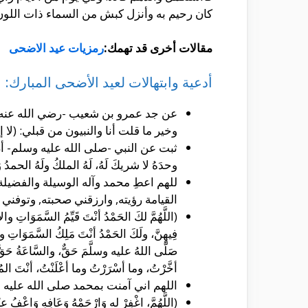
كان رحيم به وأنزل كبش من السماء ذات اللون 
مقالات أخرى قد تهمك:
رمزيات عيد الاضحى
أدعية وابتهالات لعيد الأضحى المبارك:
عن جد عمرو بن شعيب -رضي الله عنه-، 
وخير ما قلت أنا والنبيون من قبلي: (لا 
ثبت عن النبي -صلى الله عليه وسلم- أنَّ أفضل 
وحدَهُ لا شريكَ لَهُ، لَهُ الملكُ ولَهُ الحمدُ
للهم اعطِ محمد وآله الوسيلة والفضيلة
القيامة رؤيته, وارزقني صحبته, وتوفني ع
(اللَّهُمَّ لكَ الحَمْدُ أنْتَ قَيِّمُ السَّمَوَات
فِيهِنَّ، ولَكَ الحَمْدُ أنْتَ مَلِكُ السَّمَوَاتِ وال
صَلَّى اللهُ عليه وسلَّمَ حَقٌّ، والسَّاعَةُ حَقٌّ، 
أخَّرْتُ، وما أسْرَرْتُ وما أعْلَنْتُ، أنْتَ المُقَدِّ
اللهم اني آمنت بمحمد صلى الله عليه وآل
(اللَّهُمَّ، اغْفِرْ له وَارْحَمْهُ وَعَافِهِ وَاعْفُ عنْه