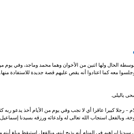
طة الحال ولها اثنين من الأخوان وهما محمد وماجد، وفي يوم من ا
لسوا معه كما اعتادوا أنه يقص عليهم قصة جديدة للاستفادة منها.
حى ياليلى.
لام – رجلا كبيرا عاقرا أي لا نجب وفي يوم من الأيام أخذ يدعو ربه ك
ة، وبالفعل استجاب الله تعالى له ولدعائه ورزقه بسيدنا إسماعيل.
سيدنا إبراهيم في المنام أنه يذبح ابنه، وبالفعل استيقظ وبلغ أبنه 