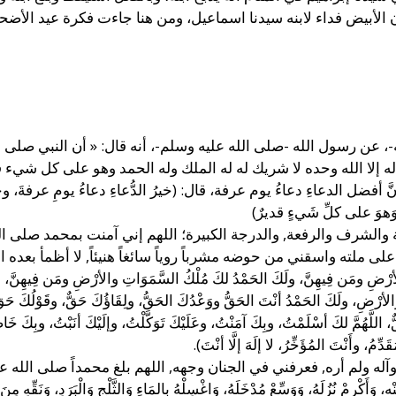
الأبيض فداء لابنه سيدنا اسماعيل، ومن هنا جاءت فكرة عيد الأضح
عن رسول الله -صلى الله عليه وسلم-، أنه قال: « أن النبي صلى ال
إله إلا الله وحده لا شريك له له الملك وله الحمد وهو على كل شيء ق
الدعاءِ دعاءُ يوم عرفة، قال: (خيرُ الدُّعاءِ دعاءُ يومِ عرفةَ، وخيرُ ما قلتُ
 وَهوَ على كلِّ شَيءٍ قديرٌ)
 والشرف والرفعة, والدرجة الكبيرة؛ اللهم إني آمنت بمحمد صلى الل
لى ملته واسقني من حوضه مشرباً روياً سائغاً هنيئاً, لا أظمأ بعده ا
ِ والأرْضِ ومَن فِيهِنَّ، ولَكَ الحَمْدُ لكَ مُلْكُ السَّمَوَاتِ والأرْضِ ومَن فِيهِنَّ
أرْضِ، ولَكَ الحَمْدُ أنْتَ الحَقُّ ووَعْدُكَ الحَقُّ، ولِقَاؤُكَ حَقٌّ، وقَوْلُكَ حَقٌّ، وال
اللَّهُمَّ لكَ أسْلَمْتُ، وبِكَ آمَنْتُ، وعَلَيْكَ تَوَكَّلْتُ، وإلَيْكَ أنَبْتُ، وبِكَ خ
مُ، وأَنْتَ المُؤَخِّرُ، لا إلَهَ إلَّا أنْتَ).
ه ولم أره, فعرفني في الجنان وجهه, اللهم بلغ محمداً صلى الله عليه 
، وَأَكْرِمْ نُزُلَهُ، وَوَسِّعْ مُدْخَلَهُ، وَاغْسِلْهُ بالمَاءِ وَالثَّلْجِ وَالْبَرَدِ، وَنَقِّهِ