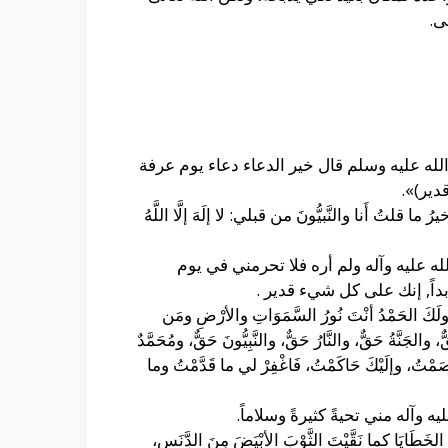
ى.
له عليه وسلم قال خير الدعاء دعاء يوم عرفة
دير)».
 أَنا والنَّبيُّونَ من قبلي: لا إلَهَ إلَّا اللَّهُ
ه عليه وآله ولم أره فلا تحرمني في يوم
بداً, إنك على كل شيء قدير .
، ولَكَ الحَمْدُ أنْتَ نُورُ السَّمَوَاتِ والأرْضِ ومَن
جَنَّةُ حَقٌّ، والنَّارُ حَقٌّ، والنَّبِيُّونَ حَقٌّ، ومُحَمَّدٌ
َاصَمْتُ، وإلَيْكَ حَاكَمْتُ، فَاغْفِرْ لي ما قَدَّمْتُ وما
وآله مني تحيةً كثيرةً وسلاماً.
 مِنَ الخَطَايَا كما نَقَّيْتَ الثَّوْبَ الأبْيَضَ مِنَ الدَّنَسِ،