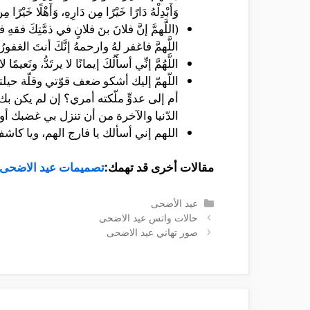
وَأَبْدِلْهُ دَارًا خَيْرًا مِن دَارِهِ، وَأَهْلًا خَيْرًا 
(اللَّهمَّ إنَّ فلانَ بنَ فلانٍ في ذمَّتِكَ فق
اللَّهمَّ فاغفر لهُ وارحمهُ إنَّكَ أنتَ الغفورُ 
اللَّهُمَّ إنِّي أسأَلُكَ إيمانًا لا يرتَدُّ، ونَعيم
اللّهمّ إليك أشكو ضعف قوّتي وقلّة حيل
أم إلى عدوٍّ ملّكته أمري؟ إن لم يكن 
الدّنيا والآخرة من أن تنزل بي غضبك أو
اللهم إني أسألك يا فارج الهم، ويا كا
مقالات أخرى قد تهمك:
تصميمات عيد الاضحى
التصنيفات
عيد الأضحى
حالات واتس عيد الاضحى
صور تهاني عيد الاضحى