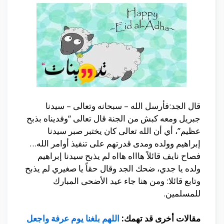
قال الجد:فأرسل الله – سبحانه وتعالى – سيدنا
جبريل ومعه كبش من الجنة قال تعالى “وفديناه بذبح
عظيم”، أي أن الله تعالى كان يختبر صبر سيدنا
إبراهيم وولده ومدى قدرتهم على تنفيذ أوامر الله…
فصاح نايف قائلاً هاااه هااه لم يذبح سيدنا إبراهيم
ولده يا جدي، ضحك الجد وقال حقاً يا صغيري لم يذبح
وتابع قائلا: ومن هنا جاء عيد الأضحى المبارك
للمسلمين.
مقالات أخرى قد تهمك:
اللهم بلغنا يوم عرفة واجعل