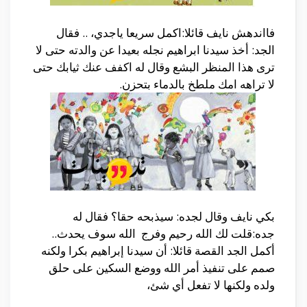
فااندهش نايف قائلا:اكمل سريعا ياجدي، .. فقال
الجد: أخذ سيدنا ابراهيم نجله بعيدا عن والدته حتى لا
ترى هذا المنظر البشع وقال له اكفف عنك ثيابك حتى
لا تراهه امك ملطخ بالدماء بتحزن.
بكي نايف وقال لجده: سيذبحه حقا؟ فقال له
جده:قلت لك الله رحيم وفرج الله سوف يحدث..
أكمل الجد القصة قائلا: أن سيدنا إبراهيم بكرا ولكنه
صمم على تنفيذ أمر الله ووضع السكين على حلق
ولده ولكنها لا تفعل أي شئ،