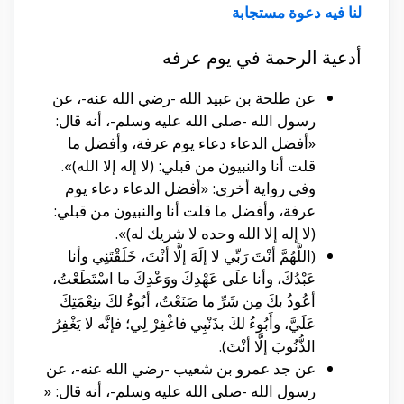
لنا فيه دعوة مستجابة
أدعية الرحمة في يوم عرفه
عن طلحة بن عبيد الله -رضي الله عنه-، عن
رسول الله -صلى الله عليه وسلم-، أنه قال:
«أفضل الدعاء دعاء يوم عرفة، وأفضل ما
قلت أنا والنبيون من قبلي: (لا إله إلا الله)».
وفي رواية أخرى: «أفضل الدعاء دعاء يوم
عرفة، وأفضل ما قلت أنا والنبيون من قبلي:
(لا إله إلا الله وحده لا شريك له)».
(اللَّهُمَّ أنْتَ رَبِّي لا إلَهَ إلَّا أنْتَ، خَلَقْتَنِي وأنا
عَبْدُكَ، وأنا علَى عَهْدِكَ ووَعْدِكَ ما اسْتَطَعْتُ،
أعُوذُ بكَ مِن شَرِّ ما صَنَعْتُ، أبُوءُ لكَ بنِعْمَتِكَ
عَلَيَّ، وأَبُوءُ لكَ بذَنْبِي فاغْفِرْ لِي؛ فإنَّه لا يَغْفِرُ
الذُّنُوبَ إلَّا أنْتَ).
عن جد عمرو بن شعيب -رضي الله عنه-، عن
رسول الله -صلى الله عليه وسلم-، أنه قال: «