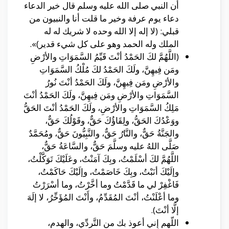
أن النبي صلى الله عليه وسلم قال خير الدعاء
دعاء يوم عرفة وخير ما قلت أنا والنبيون من
قبلي: (لا إله إلا الله وحده لا شريك له له
الملك وله الحمد وهو على كل شيء قدير)».
(اللَّهُمَّ لكَ الحَمْدُ أنْتَ قَيِّمُ السَّمَوَاتِ والأرْضِ
ومَن فِيهِنَّ، ولَكَ الحَمْدُ لكَ مُلْكُ السَّمَوَاتِ
والأرْضِ ومَن فِيهِنَّ، ولَكَ الحَمْدُ أنْتَ نُورُ
السَّمَوَاتِ والأرْضِ ومَن فِيهِنَّ، ولَكَ الحَمْدُ أنْتَ
مَلِكُ السَّمَوَاتِ والأرْضِ، ولَكَ الحَمْدُ أنْتَ الحَقُّ
ووَعْدُكَ الحَقُّ، ولِقَاؤُكَ حَقٌّ، وقَوْلُكَ حَقٌّ،
والجَنَّةُ حَقٌّ، والنَّارُ حَقٌّ، والنَّبِيُّونَ حَقٌّ، ومُحَمَّدٌ
صَلَّى اللهُ عليه وسلَّمَ حَقٌّ، والسَّاعَةُ حَقٌّ،
اللَّهُمَّ لكَ أسْلَمْتُ، وبِكَ آمَنْتُ، وعَلَيْكَ تَوَكَّلْتُ،
وإلَيْكَ أنَبْتُ، وبِكَ خَاصَمْتُ، وإلَيْكَ حَاكَمْتُ،
فَاغْفِرْ لي ما قَدَّمْتُ وما أخَّرْتُ، وما أسْرَرْتُ
وما أعْلَنْتُ، أنْتَ المُقَدِّمُ، وأَنْتَ المُؤَخِّرُ، لا إلَهَ
إلَّا أنْتَ).
اللّهم إِني أعوذ بك من التَّردِّي، والهدم،