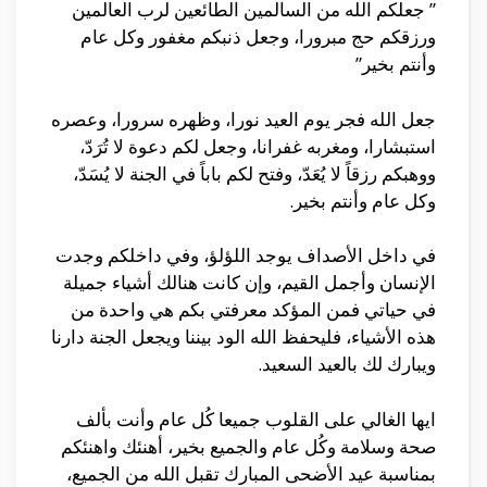
” جعلكم الله من السالمين الطائعين لرب العالمين
ورزقكم حج مبرورا، وجعل ذنبكم مغفور وكل عام
وأنتم بخير”
جعل الله فجر يوم العيد نورا، وظهره سرورا، وعصره
استبشارا، ومغربه غفرانا، وجعل لكم دعوة لا تُرَدّ،
ووهبكم رزقاً لا يُعَدّ، وفتح لكم باباً في الجنة لا يُسَدّ،
وكل عام وأنتم بخير.
في داخل الأصداف يوجد اللؤلؤ، وفي داخلكم وجدت
الإنسان وأجمل القيم، وإن كانت هنالك أشياء جميلة
في حياتي فمن المؤكد معرفتي بكم هي واحدة من
هذه الأشياء، فليحفظ الله الود بيننا ويجعل الجنة دارنا
ويبارك لك بالعيد السعيد.
ايها الغالي على القلوب جميعا كُل عام وأنت بألف
صحة وسلامة وكُل عام والجميع بخير، أهنئك واهنئكم
بمناسبة عيد الأضحى المبارك تقبل الله من الجميع،