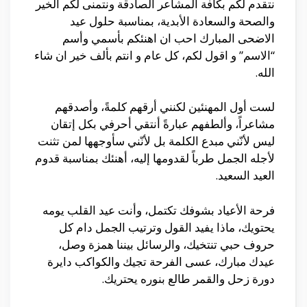
نتقدم لكم بكافة المشاعر الصادقة ونتمنى لكم الخير
والصحة والسعادة الأبدية، بمناسبة حلول عيد
الاضحى المبارك احب ان اهنئكم بأسمي وأسم
“الاسم” و اقول لكم، كل عام و انتم بألف خير ان شاء
الله.
لست أول المهنئين لكنني أرقهم كلمةً، وأصدقهم
مشاعراً، وألطفهم عبارةً أنتقي أحرفي بكل إتقان
ليس لأنّني مبدع الكلمة بل لأنّني سأوجهها لمن تثنت
لأجله الجمل طرباً لقدومها إليه، أهنئك بمناسبة قدوم
العيد السعيد.
فرحة الأعياد بشوفك تكتمل، وأنت عيد القلب يومه
يحتويك، ماذا يفيد القول وترتيب الجمل دام كل
حروف حبي تنتخيك، والرسائل بيننا همزة وصل،
عيدك مبارك، عسى الفرحة تجيك والكواكب دايرة
دورة زحل والقمر طالع بنوره يحتريك.