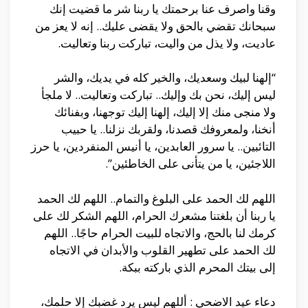
وقنا واصرف عنا برحمتك يا ربنا شر ما قضيت إنك
سبحانك تقضي بالحق ولا يقضى عليك.. إنه لا يعز من
عاديت، ولا يذل من واليت، تباركت ربنا وتعاليت.
“إلهنا لبيك وسعديك، والخير كله في يديك، والشر
ليس إليك، نحن بك وإليك.. تباركت وتعاليت.. لا ملجأ
ولا منجى منك إلا إليك، إلهنا إليك توجهنا، وبفنائك
أنخنا، ولمعروفك قصدنا، ولقربك نزلنا.. يا حبيب
التائبين.. يا سرور العابدين، يا أنيس المنفردين، يا حرز
اللاجئين، يا من يتأنى على الخاطئين”.
اللهم لك الحمد على البلوغ والتمام.. اللهم لك الحمد
يا ربنا أن بلغتنا مشعرك الحرام، اللهم الشكر لك على
كرمك لنا بالحج، والاتجاه للبيت الحرام حاجًا.. اللهم
لك الحمد على تطهير القلوب والأبدان في الاتجاه
إلى بيتك المحرم الذي باركته ببكة.
دعاء عيد الاضحي : أللهم ليس يرد غضبك إلا حلمك،