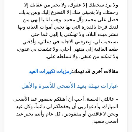
ولا يرد سخطك إلا عفوك، ولا يجير من عقابك إلا
رحمتك، ولا ينجيني منك إلا التضرع إليك وبين يديك،
فصل على محمد وآل محمد، وهب لنا يا إلهي من
لدنك فرجا بالقدرة التي بها تحيي أموات العباد، وبها
تنشر ميت البلاد، ولا تهلكني يا إلهي غما حتى
تستجيب لي، وتعرفني الاجابة في دعائي، وأذقني
طعم العافية إلى منتهى أجلي، ولا تشمت بي عدوي،
ولا تمكنه من عنقي، ولا تسلطه علي.
مقالات أخرى قد تهمك:
رمزيات تكبيرات العيد
عبارات تهنئة بعيد الأضحى للأسرة والأهل
– عائلتي الحبيبة، أحب أن أهنئكم بحضور عيد الأضحى
المبارك، وأدعوا ربي أن يحفظكم لي دائماً، وكل عيد
ونحن لا فاقدين أو مفقودين، كل عام وأنتم بخير عيد
أضحى سعيد.