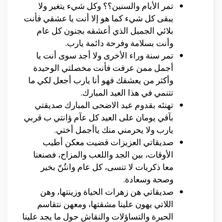
تمر الأيام والسنين؟؟ وكل شيء يتغير ولا
يبقى كل شيء كما هو إلا أنت يا عشقي فأنت
بلائي الجميل الذي أعشقه بجنون كل عام
وأنت بسلامة وفرحة دائمة يارب.
تمر سنة وراء الأخرى ولا أجد سوى أنت يا
أجمل ممن عرفت فأنت مخصلتي الوحيدة
وأكثر من يعشقك فهو أنا يارب أجعل لكي ما
تتنمي في هذا العيد المبارك.
تهنئه بقدوم عيد الاضحى المبارك صديقتي
بآقي يومان على العيد كل عآم ؤانتي ب قربي
يارب ولا يحرمني منك ياأجمل أختي.
صديقاتي العزيزات قضيت معكن أطيب
الأوقات، بين الجد واللعب والمزاح، فصنعنا
معا ذكريات لا تنسى، كل عام وانتُنّ بخير
وصحة وسعادة.
صديقاتي هن زهرات الحياة وزينتها، وهن
اللاتي يهون علينا مشقتها، ومعهن نتقاسم
الحيرة والتساؤلات والنقاش حول ما يجد علينا