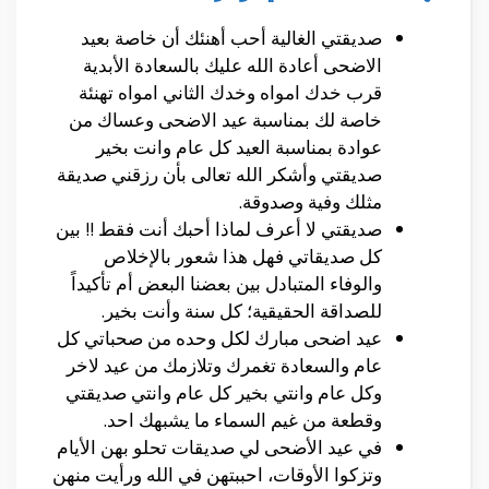
صديقتي الغالية أحب أهنئك أن خاصة بعيد
الاضحى أعادة الله عليك بالسعادة الأبدية
قرب خدك امواه وخدك الثاني امواه تهنئة
خاصة لك بمناسبة عيد الاضحى وعساك من
عوادة بمناسبة العيد كل عام وانت بخير
صديقتي وأشكر الله تعالى بأن رزقني صديقة
مثلك وفية وصدوقة.
صديقتي لا أعرف لماذا أحبك أنت فقط !! بين
كل صديقاتي فهل هذا شعور بالإخلاص
والوفاء المتبادل بين بعضنا البعض أم تأكيداً
للصداقة الحقيقية؛ كل سنة وأنت بخير.
عيد اضحى مبارك لكل وحده من صحباتي كل
عام والسعادة تغمرك وتلازمك من عيد لاخر
وكل عام وانتي بخير كل عام وانتي صديقتي
وقطعة من غيم السماء ما يشبهك احد.
في عيد الأضحى لي صديقات تحلو بهن الأيام
وتزكوا الأوقات، احببتهن في الله ورأيت منهن