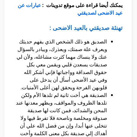
يمكنك أيضا قراءة على موقع تدوينات :
عبارات عن
عيد الاضحى لصديقتي
تهنئة صديقتي بالعيد الاضحى :
الصديق هو ذلك الشخص الذي يفهم حديثك
ويعرف علة صمتك، ويعذرك، ويبادر بالسؤال
عنك ولا ينساك مهما كثرت مشاغله، ولأن لي
صديقات يسعدن قلبي ويقمن معي بكل
حقوق الصداقة وواجباتها فإني أشكر الله
وفي عيد الأضحى أسأل أن يدخل على
قلوبهن الفرحة ويحقق لهن أغلى الأمنيات.
الصديقة هي أخت ثانية لم تلدها الأم ولكن
تلدها الظروف والمواقف، ويظهر معدنها عند
المحن والشدائد، فمن كانت لها صديقة
صدوقة ومخلصة وناصحة فلا تفرط فيها ولا
تتخلى عنها أبدا، وإن من فضل الله علي أن
أهداك إلي صديقة بكل معنى الكلمة وأخت