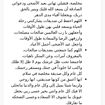
مخلصة، فتقبلي تهاني بعيد الأضحى ودعواتي
الصادقة أن يسعد الله قلبك وينير بالحق
دربك، ويجعلنا أفياء مدى الدهر.
اللهم احفظ لي صديقات يشاركنني رحلة
الحياة ويسعد قلبي بهن طول الأوقات
وأجعلهن يا رب العالمين صالحات مصلحات،
وارزقهن الرضا والسعادة طول الأوقات،
واجعل عيد الأضحى أجمل الأعياد.
اللهم كما جمعتني بصديقات صالحات،
بالمعروف آمرات، وعن المنكر ناهيات،
فاجمعنا تحت ظل عرشك يوم لا ظل إلا ظلك
واكتب لنا خلوداً في جنتك ومستقر رحمتك،
كل عام وكل صديقة مخلصة في سلام.
انها أعمق من كونها صديقتي، انها روحي
ولربما شيئا يميل إلي وكل عام والدنيا ماتحلى
الا فيك كل عام وانتي بخير عسى ربي يجعل
عيونك ما تشوف الا السعاده وعسى الضحكه
ما تفارقك.