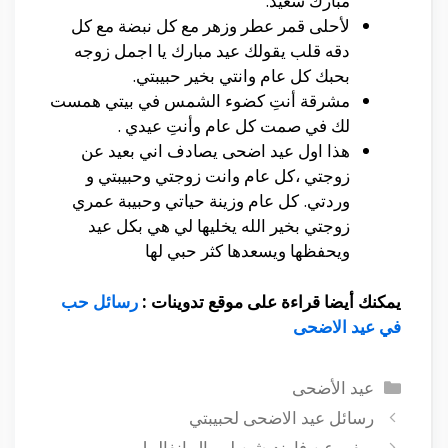
مبارك سعيد.
لأحلى قمر عطر وزهر مع كل نبضة مع كل
دقه قلب يقولك عيد مبارك يا اجمل زوجه
بحبك كل عام وانتي بخير حبيبتي.
مشرقة أنتِ كضوء الشمس في بيتي همست
لك في صمت كل عام وأنتِ عيدي .
هذا اول عيد اضحى يصادف اني بعيد عن
زوجتي ،كل عام وانت زوجتي وحبيبتي و
وردتي. كل عام وزينة حياتي وحبيبة عمري
زوجتي بخير الله يخليها لي هي بكل عيد
ويحفظها ويسعدها كثر حبي لها
يمكنك أيضا قراءة على موقع تدوينات :
رسائل حب
في عيد الاضحى
التصنيفات
عيد الأضحى
رسائل عيد الاضحى لحبيبتي
ريفيو عن فاونديشن لوريال انفاليبل