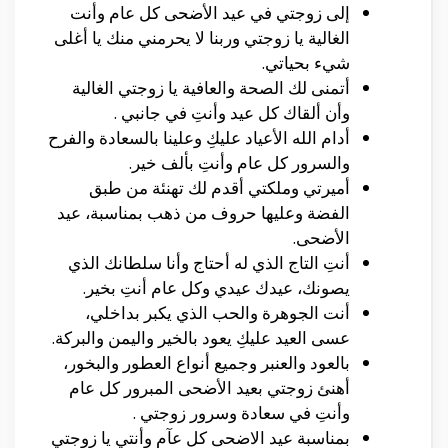
إلى زوجتي في عيد الأضحى كل عام وأنت
الغالية يا زوجتي وربنا لا يحرمني منك يا أغلى
شيء بحياتي.
أتمنى لك الصحة والعافية يا زوجتي الغالية
وأن ألقاك كل عيد وأنتِ في جانبي .
أدام الله الأعياد عليكِ وعلينا بالسعادة والفرح
والسرور كل عام وأنتِ بألف خير.
أميرتي وملكتي أقدم لك تهنئة من طبق
الفضة وعليها حروف من ذهب بمناسبة، عيد
الأضحى.
أنتِ التاج الذي له أحتاج وأنا سلطانك الذي
يصونك، عيدك عيدي وكل عام أنتِ بخير.
أنت الجوهرة والحب الذي يكبر بداخلي،
عسى العيد عليكِ يعود بالخير واليمن والبركة.
بالعود والعنبر وجميع أنواع العطور والبخور،
أهنئ زوجتي بعيد الأضحى المبرور كل عام
وأنتِ في سعادة وسرور زوجتي .
بمناسبة عيد الاضحى كل عآم وأنتي يا زوجتي