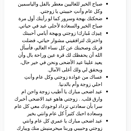
صباح الخير للغاليين معطر بالفل والياسمين
وكل عام وأنتِ حبيبتي يا زوجتي.
ضحكتك بهجة وسرور كما لو رأيتك أول مرة
صباح الخير والسعادة لأحلى عيد في حياتي.
عِيدِك مُبارك! زوجتي وبهجة أيامي أحببتك
واخترتك لترافقيني مشوار حياتي، فضلت
قربك وصحبتك عن كل نساء العالم، فأسأل
الله أن يحفظك لك قرة عين وراحة بال وأن
يعيد علينا عيد الأضحى ونحن في خير حال،
ويحقق لي ولك أغلى الآمال.
عساك من عوادة زوجتي وكل عام وأنتِ
احلي زوجة وأم بالدنيا.
عيد اضحى مبارك يا أطيب زوجة واحن ام
وارق قلب. . زوجتي هاهو عيد الاضحى أخبرك
سرا بأن سعادتي تزداد لوجودك معي كل عام
وسعادة احبك كثيراً كل عام وانتي بخير
عيد اضحى مبارك يا عمري كل عام وانتي
زوجتي وحبيبي وربنا ميحرمنيش منك ويبارك