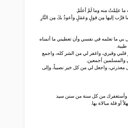
ه ما علِمْتُ منه وما لَمْ أعلَمْ.
 وما قرَّب إليها مِن قولٍ وعمَلٍ وأعوذُ بكَ مِن النَّارِ
بي ما تعلمه في نفسي وأن تعطيني ما أتمناه
طيبة.
قلبي وقبري، واغفر لي من الشر كله، واجمع
ي والمسلمين أجمعين.
معذرتي، واجعل لي من كل خير نصيباً، وإلى
هلاً، وأستغفرك من كل سنة من سنن سيد
 أو قلة مبالاة بها.