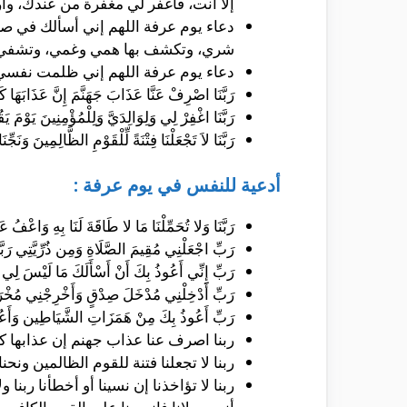
إلا أنت، فاغفر لي مغفرة من عندك، وارح
دعاء يوم عرفة اللهم إني أسألك في صلا
شري، وتكشف بها همي وغمي، وتشفي به
دعاء يوم عرفة اللهم إني ظلمت نفسي ظلم
رَبَّنَا اصْرِفْ عَنَّا عَذَابَ جَهَنَّمَ إِنَّ عَذَابَهَا ك
رَبَّنَا اغْفِرْ لِي وَلِوَالِدَيَّ وَلِلْمُؤْمِنِينَ يَوْمَ
رَبَّنَا لاَ تَجْعَلْنَا فِتْنَةً لِّلْقَوْمِ الظَّالِمِينَ وَنَج
أدعية للنفس في يوم عرفة :
رَبَّنَا وَلا تُحَمِّلْنَا مَا لا طَاقَةَ لَنَا بِهِ وَاعْفُ 
رَ‌بِّ اجْعَلْنِي مُقِيمَ الصَّلَاةِ وَمِن ذُرِّ‌يَّتِي رَ‌بَّنَ
رَبِّ إِنِّي أَعُوذُ بِكَ أَنْ أَسْأَلَكَ مَا لَيْسَ لِي ب
رَبِّ أَدْخِلْنِي مُدْخَلَ صِدْقٍ وَأَخْرِجْنِي مُخْر
رَبِّ أَعُوذُ بِكَ مِنْ هَمَزَاتِ الشَّيَاطِين وَأَعُ
ربنا اصرف عنا عذاب جهنم إن عذابها كا
ربنا لا تجعلنا فتنة للقوم الظالمين ونح
ربنا لا تؤاخذنا إن نسينا أو أخطأنا ربنا و