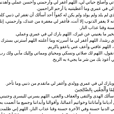
تي وأصلح حياتي لي، اللهم أغفر لي وأرحمني وأحسن عملي وأهدني
لي في عمري وما أعطيتنيه يا أرحم الراحمين.
ذي لم يلد ولم يولد ولم يكن له كفواً أحد أسألك أن تغفر لي ذنبي ك
نه لا يغفر الذنوب إلا أنت، فأغفر لي مغفرة من عندك، وارحمني، إن
نة وقنا عذاب النار.
خير ما يغنيني عن غيرك، اللهم بارك لي في عمري وعملي.
شدا، اللهم أغفر لي ما أسررته وما أعلنته اللهم أسترني بسترك 
 اللهم عافني وأعف عني ياعفو ياكريم.
 نقول، اللهم لك صلاتي ونسكي ومحياي ومماتي وإليك مآبي ولك رب 
 أعوذ بك من شر ما يجيء به الريح.
وبارك لي في عمري وولدي وأغفر لي ماتقدم من ذنبي وما تأخر.
ِمًا وَأَلْحِقْنِي بِالصَّالِحِينَ.
سألك الهدى والتقى والعفاف والغنى، اللهم يسرني لليسرى وجنبني 
نا وأماناتنا وخواتيم أعمالنا، وأقوالنا وأبداننا وجميع ما أنعمت به 
ي الدنيا حسنة وفي الآخرة حسنة وقنا عذاب النار، اللهم إني ظلمت ن