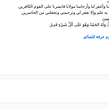
.
نا وأغفر لنا وأرحامنا مولانا فانصرنا على القوم الكافرين.
به علم وإلا تغفر لي وترحمني وتجعلني من الحاسرين.
مِينَ.
مُلْكُ وَلَهُ الحَمْدُ وَهُوَ عَلَى كُلِّ شَيْءٍ قَدِيرٌ.
م عرفة للصائم