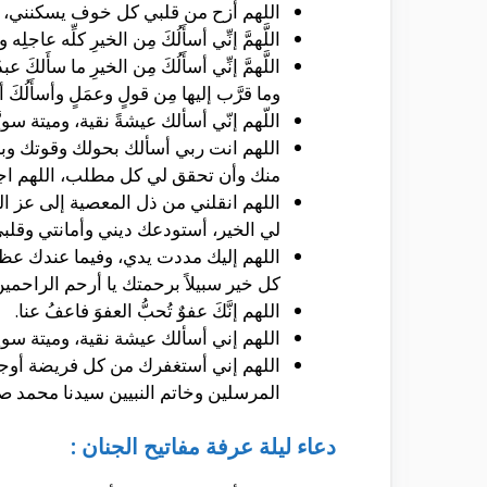
اللهم أزح من قلبي كل خوف يسكنني، و
اللَّهمَّ إنِّي أسأَلُكَ مِن الخيرِ كلِّه عاجلِه
اللَّهمَّ إنِّي أسأَلُكَ مِن الخيرِ ما سأَلكَ عب
وما قرَّب إليها مِن قولٍ وعمَلٍ وأسأَلُكَ أن
اللّهم إنّي أسألك عيشةً نقية، وميتة سويَّ
اللهم انت ربي أسألك بحولك وقوتك وب
منك وأن تحقق لي كل مطلب، اللهم اج
اللهم انقلني من ذل المعصية إلى عز 
لي الخير، أستودعك ديني وأمانتي وقل
اللهم إليك مددت يدي، وفيما عندك عظ
كل خير سبيلاً برحمتك يا أرحم الراحمين
اللهم إنَّكَ عفوٌ تُحبُّ العفوَ فاعفُ عنا.
اللهم إني أسألك عيشة نقية، وميتة سوية
اللهم إني أستغفرك من كل فريضة أوجبتها
المرسلين وخاتم النبيين سيدنا محمد صلى ال
دعاء ليلة عرفة مفاتيح الجنان :