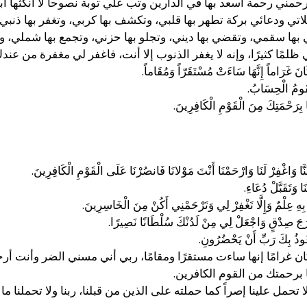
مني رحمة أسعد بها في الدارين وتب علي توبة نصوحا لا أنكثها أبدا 
تي ودعائي بركة تطهر بها قلبي، وتكشف بها كربي، وتغفر بها ذنبي،
ا سقمي، وتقضي بها ديني، وتجلو بها حزني، وتجمع بها شملي، وت
ًا كثيرًا، وإنه لا يغفر الذنوب إلا أنت، فاغفر لي مغفرة من عندك،
َانَ غَرَاماً إِنَّهَا سَاءَتْ مُسْتَقَرّاً وَمُقَاماً.
 يَقُومُ الْحِسَابُ.
ِّنَا بِرَحْمَتِكَ مِنَ الْقَوْمِ الْكَافِرِينَ.
عَنَّا وَاغْفِرْ لَنَا وَارْحَمْنَا أَنْتَ مَوْلانَا فَانصُرْنَا عَلَى الْقَوْمِ الْكَافِرِينَ.
ا وَتَقَبَّلْ دُعَاءِ.
ِهِ عِلْمٌ وَإِلَّا تَغْفِرْ لِي وَتَرْحَمْنِي أَكُنْ مِنَ الْخَاسِرِينَ.
َجَ صِدْقٍ وَاجْعَلْ لِي مِنْ لَدُنْكَ سُلْطَانًا نَصِيرًا.
وذُ بِكَ رَبِّ أَنْ يَحْضُرُونِ.
ن غرامًا إنها ساءت مستقرًا ومقامًا، ربي أني مسني الضر وأنت أر
نا برحمتك من القوم الكافرين.
لا تحمل علينا إصراً كما حملته على الذين من قبلنا، ربنا ولا تحملنا ما 