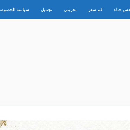
قش حناء
كم سعر
تجربتى
تجميل
سياسة الخصوصي