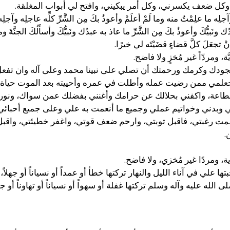
كل ضعف يكسرني، وكل أمر يبكيني، وافتح لي أبواب المغلقة.
 وآجلِه ما علِمْتُ منه وما لَمْ أعلَمْ وأعوذُ بكَ مِن الشَّرِّ كلِّه عاجلِه وآجلِ
دُك ونَبيُّكَ وأعوذُ بكَ مِن الشَّرِّ ما عاذ به عبدُك ونَبيُّكَ وأسأَلُكَ الجنَّةَ
ْ تجعَلَ كلَّ قضاءٍ قضَيْتَه لي خيرًا.
ة، ومردّاً غير مُخزٍ ولا فاضح.
جودك وكرمك ورحمتك أن تصلي على نبينا محمد وعلى آله وان تفعل 
علمي ممن رضيت عمله وأطلت في عمره وأحييته بعد الموت حياة 
الطاعة، واكفني بحلالك عن حرامك وأغنني بفضلك عمن سواك، ونور 
بي وبدني وخواتيم عملي وجميع ما أنعمت به علي وعلى جميع أحبائ
مت رغبتي، فاقبل توبتي، وارحم ضعف قوتي، واغفر خطيئتي، واقبل 
.
، ومردًا غير مُخزي، ولا فاضح.
 علي في آناء الليل والنهار تركتها خطأ أو عمداً أو نسياناً أو ج
له عليه وآله وسلم تركتها غفلة أو سهواً أو نسياناً أو تهاوناً أو جهلاً