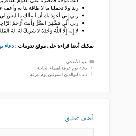
أنت مولانا فانصرنا على القوم الكافرين
ربنا ولا تحملنا ما لا طاقة لنا به وأعف ع
ربي إني أعوذ بك أن أسألك ما ليس لي 
ربي أَنِّي مَسَّنِيَ الضُّرُّ وَأَنتَ أَرْحَمُ الرَّاحِ
لَا إِلَهَ إِلَّا اللَّهُ وَحْدَهُ لَا شَرِيكَ لَهُ، لَهُ ال
يمكنك أيضا قراءة على موقع تدوينات :
دعاء يو
التصنيفات
عيد الأضحى
دعاء يوم عرفة لقضاء الحاجة
دعاء للوالدين المتوفين يوم عرفة
أضف تعليق
تعليق