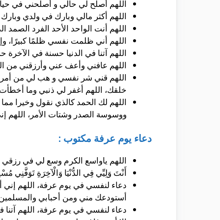
اللهم أصلح لي حالي و أصلحني في حيا
اللهم أكثر مالي وبارك في ولدي وبارك 
اللهم أنت الواحد الأحد الفرد الصمد ال
اللهم أني ظلمت نفسي ظلمًا كبيرًا، وإ
اللهم آتنا في الدنيا حسنة في الآخرة حس
اللهم عافني وأعف عني وأرزقني من ال
اللهم قني شر نفسي و هب لي من أمري ر
خلقك، اللهم أغفر لي ذنبي وما أخطأت،
اللهم لك الحمد كالذي نقول وخيرا مما
ووسوسة الصدر وشتات الأمر، اللهم إني
دعاء يوم عرفة مكتوب :
اللهم ياواسع الكرم وسع لي في رزقي 
أَنْتَ وَلِيِّي فِي الدُّنْيَا وَالْآخِرَةِ تَوَفَّنِي مُسْل
دعاء لنفسي في يوم عرفة، اللهم إني أ
أستودعك مني ومن أحبابي والمسلمين أديان
دعاء لنفسي في يوم عرفة، اللهم آتنا ف